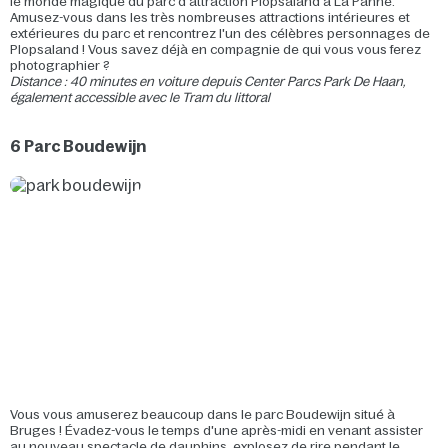
le monde magique du parc d'attraction Plopsaland à La Panne.
Amusez-vous dans les très nombreuses attractions intérieures et
extérieures du parc et rencontrez l'un des célèbres personnages de
Plopsaland ! Vous savez déjà en compagnie de qui vous vous ferez
photographier ?
Distance : 40 minutes en voiture depuis Center Parcs Park De Haan,
également accessible avec le Tram du littoral
6 Parc Boudewijn
Vous vous amuserez beaucoup dans le parc Boudewijn situé à
Bruges ! Évadez-vous le temps d'une après-midi en venant assister
au nouveau spectacle de dauphins, explosez de rire pendant le