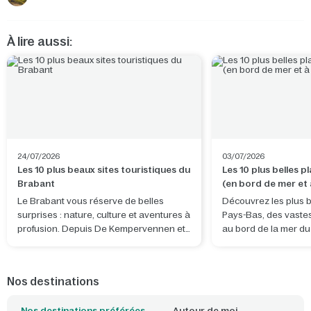
À lire aussi:
24/07/2026
03/07/2026
Les 10 plus beaux sites touristiques du
Les 10 plus belles 
Brabant
(en bord de mer et à
terres)
Le Brabant vous réserve de belles
Découvrez les plus b
surprises : nature, culture et aventures à
Pays-Bas, des vaste
profusion. Depuis De Kempervennen et
au bord de la mer d
De Vossemeren, vous découvrirez non
tranquilles d'eau dou
seulement la province, mais aussi des
pays. Que vous souh
lieux exceptionnels situés juste de
bon bol d'air frais, v
Nos destinations
l'autre côté de la frontière belge.
surf, promener votre
détendre en famille : 
Nos destinations préférées
Autour de moi