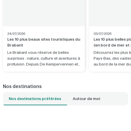
24/07/2026
03/07/2026
Les 10 plus beaux sites touristiques du
Les 10 plus belles 
Brabant
(en bord de mer et à
terres)
Le Brabant vous réserve de belles
Découvrez les plus b
surprises : nature, culture et aventures à
Pays-Bas, des vaste
profusion. Depuis De Kempervennen et
au bord de la mer d
De Vossemeren, vous découvrirez non
tranquilles d'eau dou
seulement la province, mais aussi des
pays. Que vous souh
lieux exceptionnels situés juste de
bon bol d'air frais, v
Nos destinations
l'autre côté de la frontière belge.
surf, promener votre
détendre en famille : 
Nos destinations préférées
Autour de moi
plage qui correspond
idéale. Avec un parc
proximité, l'ambianc
envahit dès que vous
seuil de votre cottag