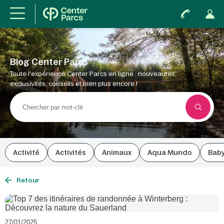
Blog Center Parcs
Toute l'expérience Center Parcs en ligne : nouveautés,
exclusivités, conseils et bien plus encore !
Activité
Activités
Animaux
Aqua Mundo
Bab
Retour
27/01/2025