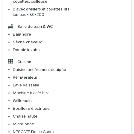
couettes, coiffeuse
2 avec oreillers et couettes, lits
jumeaux 80x200
Salle de bain & WC
Baignoire
Sèche-cheveux
Double lavabo
Cuisine
Cuisine entièrement équipée
Réfrigérateur
Lave-vaisselle
Machine à café filtre
Grille-pain
Bouilloire électrique
Chaise haute
Micro-onde
NESCAFÉ Dolce Gusto