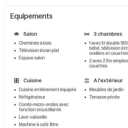
Equipements
Salon
3 chambres
Cheminée à bois
1 avec lit double 180x
bébé, télévision écr
Télévision écran plat
oreillers et couette
Espace salon
2 avec 2 lits simples,
couettes
Cuisine
A l'extérieur
Cuisine entièrement équipée
Meubles de jardin
Réfrigérateur
Terrasse privée
Combi-micro-ondes avec
fonction croustillante
Lave-vaisselle
Machine à café filtre