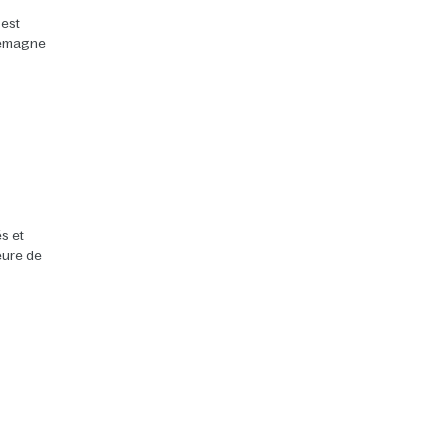
 est
llemagne
s et
heure de