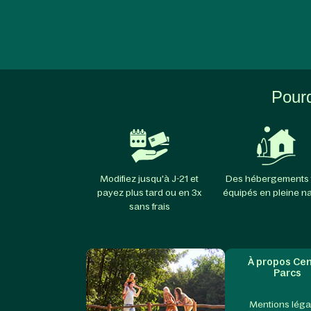
Pourq
Modifiez jusqu'à J-21 et
Des hébergements 
payez plus tard ou en 3x
équipés en pleine n
sans frais
À propos Cen
Parcs
Mentions léga