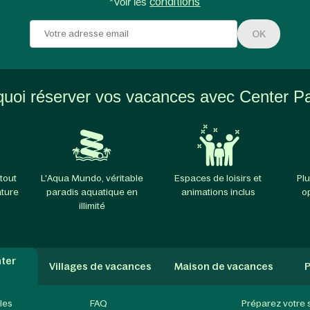
*Voir les
conditions
OK
uoi réserver vos vacances avec Center P
tout
L'Aqua Mundo, véritable
Espaces de loisirs et
Plu
ature
paradis aquatique en
animations inclus
o
illimité
ter
Villages de vacances
Maison de vacances
P
les
FAQ
Préparez votre 