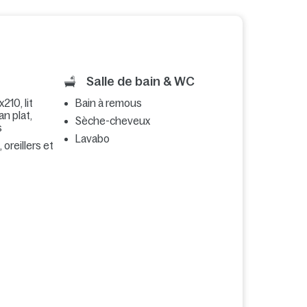
Salle de bain & WC
210, lit
Bain à remous
an plat,
Sèche-cheveux
s
Lavabo
 oreillers et