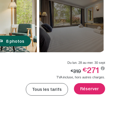
8 photos
Du lun. 28 au mer. 30 sept
271
€
319
€
TVA incluse, hors autres charges.
Réserver
Tous les tarifs