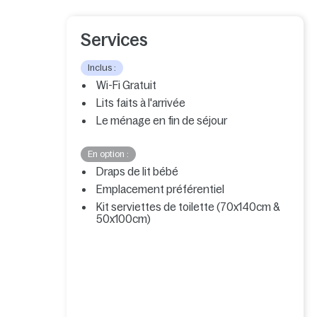
Services
Inclus :
Wi-Fi Gratuit
Lits faits à l'arrivée
Le ménage en fin de séjour
En option :
Draps de lit bébé
Emplacement préférentiel
Kit serviettes de toilette (70x140cm &
50x100cm)