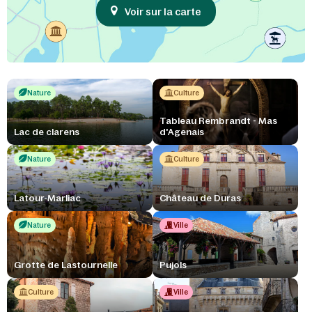
Voir sur la carte
Nature
Culture
Tableau Rembrandt - Mas
Lac de clarens
d'Agenais
Nature
Culture
Latour-Marliac
Château de Duras
Nature
Ville
Grotte de Lastournelle
Pujols
Culture
Ville