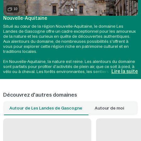
10
Nouvelle-Aquitaine
Situé au cœur de la région Nouvelle-Aquitaine, le domaine Les
Landes de Gascogne offre un cadre exceptionnel pour les amoureux
de la nature et les curieux en quête de découvertes authentiques.
Aux alentours du domaine, de nombreuses possibilités s'offrent à
vous pour explorer cette région riche en patrimoine culturel et en
traditions locales.
En Nouvelle-Aquitaine, la nature est reine. Les alentours du domaine
sont parfaits pour profiter d'activités de plein air, que ce soit à pied, à
Lire la suite
vélo ou à cheval. Les forêts environnantes, les sentiers de
randonnée, et le Parc naturel des Landes de Gascogne offrent un
véritable bol d'air frais pour toute la famille. Le Lac de Clarens aux
alentours décore le paysage, propice à des moments de détente ou
d'aventure en canoë ou en paddle.
Découvrez d'autres domaines
Côté patrimoine, la Nouvelle-Aquitaine regorge de trésors à explorer.
A proximité du domaine Les Landes de Gascogne, vous pourrez
Autour de Les Landes de Gascogne
Autour de moi
visiter des villages pittoresques, véritables témoins d'une histoire
riche et ancrée dans la région. Prenez le temps de flâner dans les
marchés locaux où vous découvrirez des produits du terroir, comme
les célèbres vins de Bordeaux ou encore le foie gras de Gascogne.
Enfin, pour ceux qui souhaitent enrichir leur séjour de découvertes