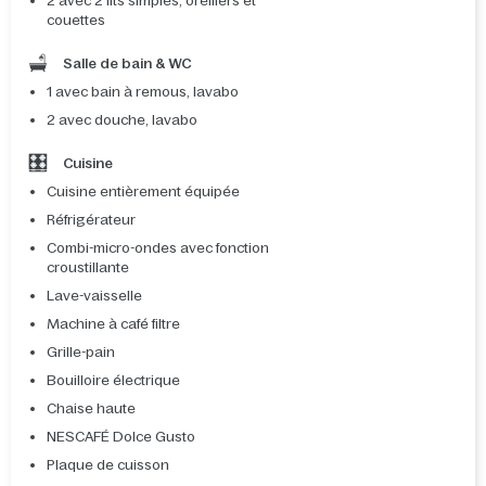
2 avec 2 lits simples, oreillers et
couettes
Salle de bain & WC
1 avec bain à remous, lavabo
2 avec douche, lavabo
Cuisine
Cuisine entièrement équipée
Réfrigérateur
Combi-micro-ondes avec fonction
croustillante
Lave-vaisselle
Machine à café filtre
Grille-pain
Bouilloire électrique
Chaise haute
NESCAFÉ Dolce Gusto
Plaque de cuisson