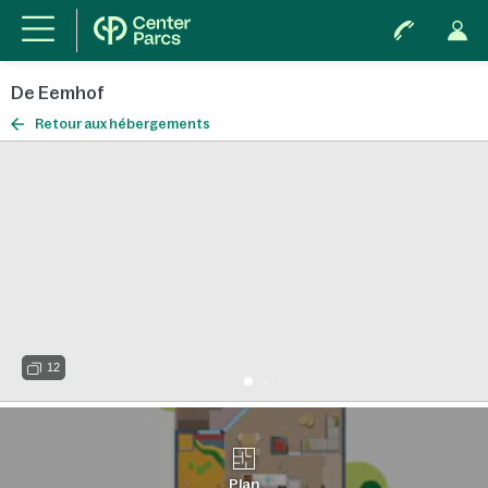
De Eemhof
Retour aux hébergements
12
Plan