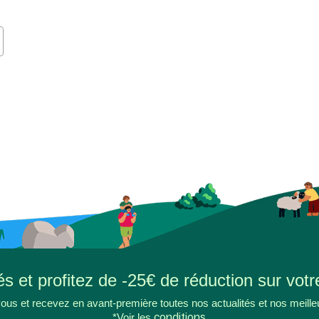
s et profitez de -25€ de réduction sur votr
ous et recevez en avant-première toutes nos actualités et nos meille
*Voir les
conditions