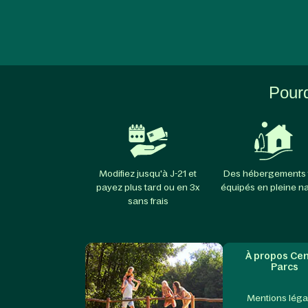
Pourq
Modifiez jusqu'à J-21 et
Des hébergements 
payez plus tard ou en 3x
équipés en pleine n
sans frais
À propos Cen
Parcs
Mentions léga