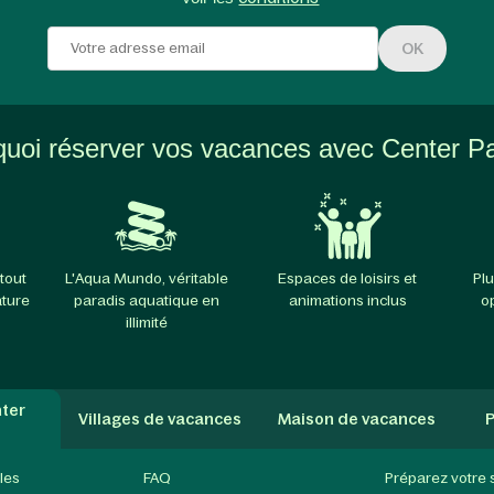
OK
uoi réserver vos vacances avec Center P
tout
L'Aqua Mundo, véritable
Espaces de loisirs et
Plu
ature
paradis aquatique en
animations inclus
o
illimité
ter
Villages de vacances
Maison de vacances
P
les
FAQ
Préparez votre 