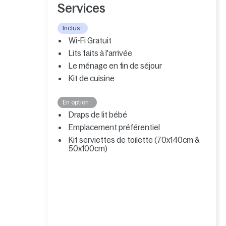
Services
Inclus :
Wi-Fi Gratuit
Lits faits à l'arrivée
Le ménage en fin de séjour
Kit de cuisine
En option :
Draps de lit bébé
Emplacement préférentiel
Kit serviettes de toilette (70x140cm &
50x100cm)