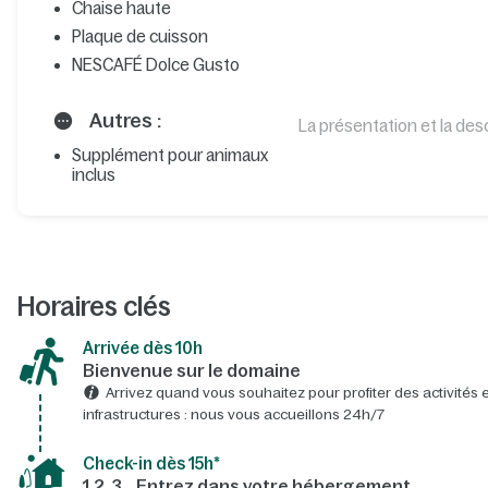
Chaise haute
Plaque de cuisson
NESCAFÉ Dolce Gusto
Autres :
La présentation et la des
Supplément pour animaux
inclus
Horaires clés
Arrivée dès 10h​
Bienvenue sur le domaine​
Arrivez quand vous souhaitez pour profiter des activités e
infrastructures : nous vous accueillons 24h/7​
Check-in dès 15h*​
1,2, 3… Entrez dans votre hébergement