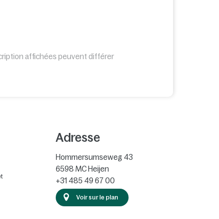
cription affichées peuvent différer
Adresse
Hommersumseweg 43
6598 MC
Heijen
t
+31 485 49 67 00
Voir sur le plan