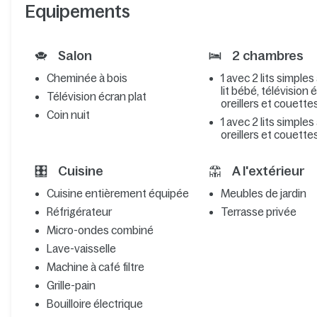
Equipements
Salon
2 chambres
Cheminée à bois
1 avec 2 lits simples
lit bébé, télévision 
Télévision écran plat
oreillers et couette
Coin nuit
1 avec 2 lits simples
oreillers et couette
Cuisine
A l'extérieur
Cuisine entièrement équipée
Meubles de jardin
Réfrigérateur
Terrasse privée
Micro-ondes combiné
Lave-vaisselle
Machine à café filtre
Grille-pain
Bouilloire électrique