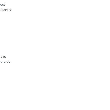
 est
llemagne
s et
heure de