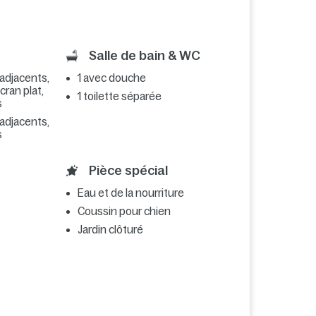
Salle de bain & WC
 adjacents,
1 avec douche
écran plat,
1 toilette séparée
s
 adjacents,
s
Pièce spécial
Eau et de la nourriture
Coussin pour chien
Jardin clôturé