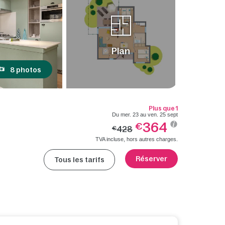
Plan
8 photos
Plus que 1
Du mer. 23 au ven. 25 sept
364
€
428
€
TVA incluse, hors autres charges.
Réserver
Tous les tarifs