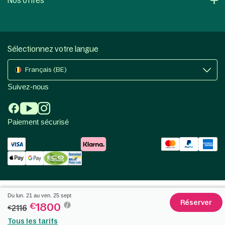
Nos offres
Sélectionnez votre langue
Français (BE)
Suivez-nous
Paiement sécurisé
Du lun. 21 au ven. 25 sept
Réserver
1800
€
2116
€
Tous les tarifs