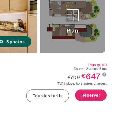
Plan
5 photos
Plus que 3
Du ven. 2 au lun. 5 oct
647
€
709
€
TVA incluse, hors autres charges.
Réserver
Tous les tarifs