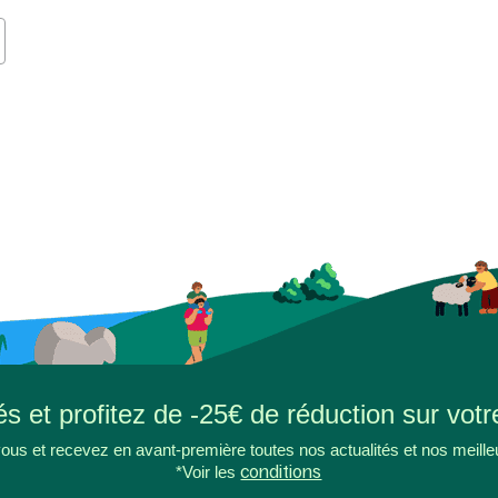
s et profitez de -25€ de réduction sur votr
ous et recevez en avant-première toutes nos actualités et nos meille
*Voir les
conditions