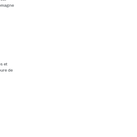
llemagne
s et
heure de