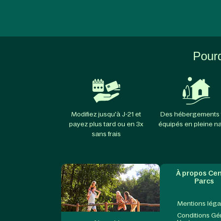
Pourq
Modifiez jusqu'à J-21 et
Des hébergements 
payez plus tard ou en 3x
équipés en pleine n
sans frais
À propos Cen
Parcs
Mentions léga
Conditions Gé