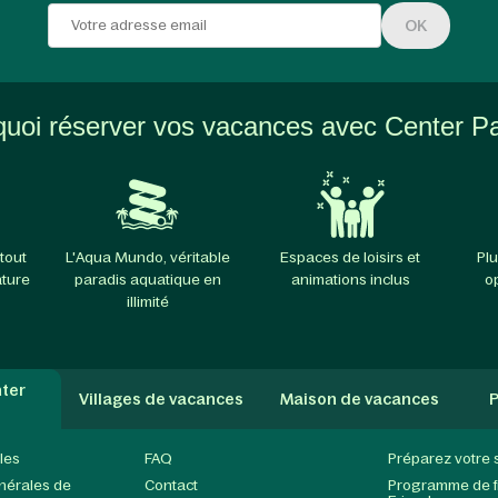
OK
uoi réserver vos vacances avec Center P
tout
L'Aqua Mundo, véritable
Espaces de loisirs et
Plu
ature
paradis aquatique en
animations inclus
o
illimité
ter
Villages de vacances
Maison de vacances
P
les
FAQ
Préparez votre 
nérales de
Contact
Programme de fi