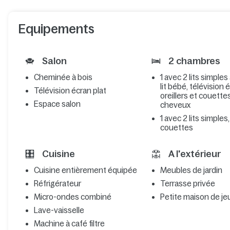
Equipements
Salon
2 chambres
Cheminée à bois
1 avec 2 lits simples
lit bébé, télévision 
Télévision écran plat
oreillers et couette
Espace salon
cheveux
1 avec 2 lits simples,
couettes
Cuisine
A l'extérieur
Cuisine entièrement équipée
Meubles de jardin
Réfrigérateur
Terrasse privée
Micro-ondes combiné
Petite maison de je
Lave-vaisselle
Machine à café filtre