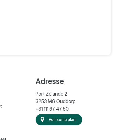
Adresse
Port Zélande 2
3253 MG
Ouddorp
t
+31 111 67 47 60
Voir sur le plan
 est