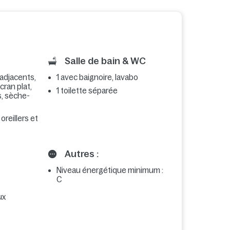
Salle de bain & WC
 adjacents,
1 avec baignoire, lavabo
écran plat,
1 toilette séparée
s, sèche-
 oreillers et
Autres :
Niveau énergétique minimum :
C
ux