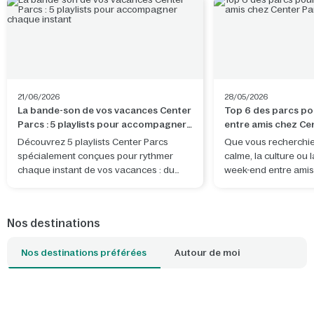
21/06/2026
28/05/2026
La bande-son de vos vacances Center
Top 6 des parcs po
Parcs : 5 playlists pour accompagner
entre amis chez Ce
chaque instant
Découvrez 5 playlists Center Parcs
Que vous recherchiez
spécialement conçues pour rythmer
calme, la culture ou 
chaque instant de vos vacances : du
week-end entre amis
trajet jusqu’au domaine aux soirées
vous avez tout ce qu'
détente dans votre cottage, en passant
même endroit ! Quel 
par de belles aventures à partager.
choisir ?
Nos destinations
Nos destinations préférées
Autour de moi