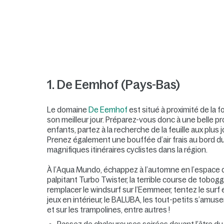
1. De Eemhof (Pays-Bas)
Le domaine
De Eemhof
est situé à proximité de la 
son meilleur jour. Préparez-vous donc à une belle p
enfants, partez à la recherche de la feuille aux plus
Prenez également une bouffée d’air frais au bord du la
magnifiques itinéraires cyclistes dans la région.
À l’Aqua Mundo, échappez à l’automne en l’espace d’
palpitant Turbo Twister, la terrible course de tobog
remplacer le windsurf sur l’Eemmeer, tentez le surf e
jeux en intérieur, le BALUBA, les tout-petits s’amu
et sur les trampolines, entre autres !