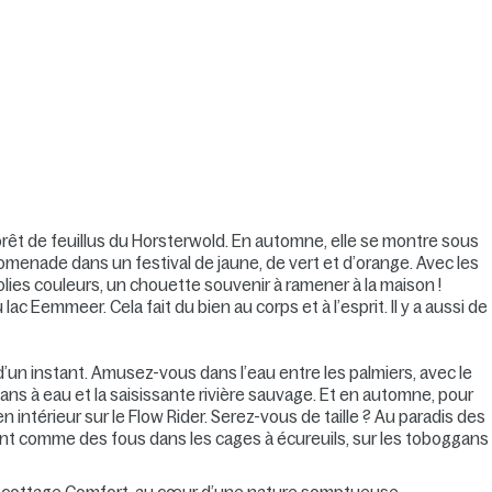
forêt de feuillus du Horsterwold. En automne, elle se montre sous
romenade dans un festival de jaune, de vert et d’orange. Avec les
 jolies couleurs, un chouette souvenir à ramener à la maison !
c Eemmeer. Cela fait du bien au corps et à l’esprit. Il y a aussi de
un instant. Amusez-vous dans l’eau entre les palmiers, avec le
gans à eau et la saisissante rivière sauvage. Et en automne, pour
n intérieur sur le Flow Rider. Serez-vous de taille ? Au paradis des
sent comme des fous dans les cages à écureuils, sur les toboggans