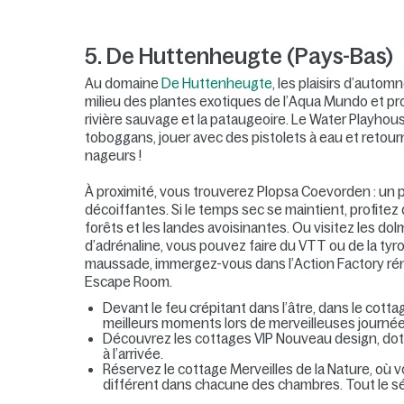
5. De Huttenheugte (Pays-Bas)
Au domaine
De Huttenheugte
, les plaisirs d’auto
milieu des plantes exotiques de l’Aqua Mundo et pro
rivière sauvage et la pataugeoire. Le Water Playhous
toboggans, jouer avec des pistolets à eau et retour
nageurs !
À proximité, vous trouverez Plopsa Coevorden : un p
décoiffantes. Si le temps sec se maintient, profitez
forêts et les landes avoisinantes. Ou visitez les d
d’adrénaline, vous pouvez faire du VTT ou de la tyrol
maussade, immergez-vous dans l’Action Factory rén
Escape Room.
Devant le feu crépitant dans l’âtre, dans le co
meilleurs moments lors de merveilleuses journé
Découvrez les cottages VIP Nouveau design, dotés 
à l’arrivée.
Réservez le cottage Merveilles de la Nature, o
différent dans chacune des chambres. Tout le séj