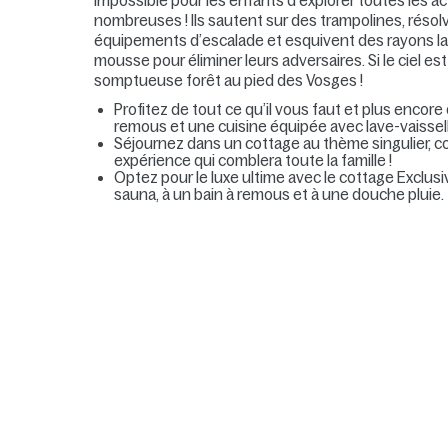
Impossible pour les enfants d’explorer toutes les acti
nombreuses ! Ils sautent sur des trampolines, réso
équipements d’escalade et esquivent des rayons lase
mousse pour éliminer leurs adversaires. Si le ciel
somptueuse forêt au pied des Vosges !
Profitez de tout ce qu’il vous faut et plus encore
remous et une cuisine équipée avec lave-vaissel
Séjournez dans un cottage au thème singulier, co
expérience qui comblera toute la famille !
Optez pour le luxe ultime avec le cottage Exclusi
sauna, à un bain à remous et à une douche pluie.