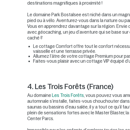
destinations magnifiques à proximité !
Le domaine Park Bostalsee est niché dans un magnif
pied ou à vélo. Aventurez-vous dans la nature ou p
Vous en apprendrez davantage sur la région. Envie
avec géocaching, un jeu d’aventure qui se base su
caché ?
Le cottage Comfort offre tout le confort nécess
vaisselle et une terrasse privée.
Allumez l’âtre de votre cottage Premium pour pa
Faites-vous plaisir avec un cottage VIP équipé d
4. Les Trois Forêts (France)
Au domaine
Les Trois Forêts
, vous pouvez vous amu
automnale s’installe, faites-vous chouchouter dans
saunas ou bassins d’eau salée, il y a tout ce qu’il f
plein de sensations fortes avec le Master Blaster, l
Center Parcs.