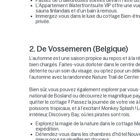
Passez de chaleureuses soirées devant l’âtre d
L’Appartement Waterfrontsuite VIP offre une vue
sauna finlandais et d’un bain à remous.
Immergez-vous dans le luxe du cottage Bien-être
privée.
2. De Vossemeren (Belgique)
L’automne est une saison propice au repos et à la ré
bien chargés. Faites-vous dorloter dans le centre 
détente ou un soin du visage, ou optez pour un déli
l’automne avec la randonnée Nature Trail de Center 
Bien sûr, vous pouvez également explorer par vou
national de Bosland ou découvrez le magnifique p
quitter le cottage ? Passez la journée de votre vie 
poissons tropicaux, et à l’excitant Monkey Splash ! 
intérieur, Discovery Bay, où les pirates sont rois.
Explorez la magie de la nature dans le cottage Mer
expédition.
Détendez-vous dans les chambres d’hôtel Nouvea
mieux pour se réveiller en douceur.