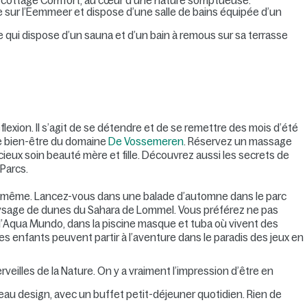
u cottage Comfort, au cœur d’une nature somptueuse.
 sur l’Eemmeer et dispose d’une salle de bains équipée d’un
 qui dispose d’un sauna et d’un bain à remous sur sa terrasse
flexion. Il s’agit de se détendre et de se remettre des mois d’été
de bien-être du domaine
De Vossemeren
. Réservez un massage
cieux soin beauté mère et fille. Découvrez aussi les secrets de
Parcs.
s-même. Lancez-vous dans une balade d’automne dans le parc
aysage de dunes du Sahara de Lommel. Vous préférez ne pas
à l’Aqua Mundo, dans la piscine masque et tuba où vivent des
Les enfants peuvent partir à l’aventure dans le paradis des jeux en
veilles de la Nature. On y a vraiment l’impression d’être en
u design, avec un buffet petit-déjeuner quotidien. Rien de