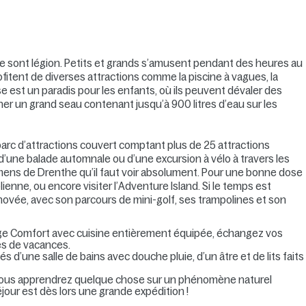
mne sont légion. Petits et grands s’amusent pendant des heures au
fitent de diverses attractions comme la piscine à vagues, la
e est un paradis pour les enfants, où ils peuvent dévaler des
ner un grand seau contenant jusqu’à 900 litres d’eau sur les
arc d’attractions couvert comptant plus de 25 attractions
 d’une balade automnale ou d’une excursion à vélo à travers les
olmens de Drenthe qu’il faut voir absolument. Pour une bonne dose
ienne, ou encore visiter l’Adventure Island. Si le temps est
ovée, avec son parcours de mini-golf, ses trampolines et son
ttage Comfort avec cuisine entièrement équipée, échangez vos
es de vacances.
d’une salle de bains avec douche pluie, d’un âtre et de lits faits
ù vous apprendrez quelque chose sur un phénomène naturel
our est dès lors une grande expédition !