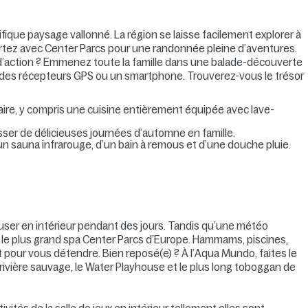
ique paysage vallonné. La région se laisse facilement explorer à
artez avec Center Parcs pour une randonnée pleine d’aventures.
 d’action ? Emmenez toute la famille dans une balade-découverte
r des récepteurs GPS ou un smartphone. Trouverez-vous le trésor
aire, y compris une cuisine entièrement équipée avec lave-
sser de délicieuses journées d’automne en famille.
’un sauna infrarouge, d’un bain à remous et d’une douche pluie.
ser en intérieur pendant des jours. Tandis qu’une météo
 le plus grand spa Center Parcs d’Europe. Hammams, piscines,
aut pour vous détendre. Bien reposé(e) ? À l’Aqua Mundo, faites le
a rivière sauvage, le Water Playhouse et le plus long toboggan de