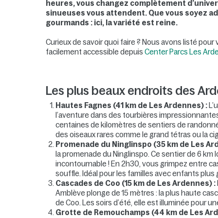
heures, vous changez complètement d’univers. 
sinueuses vous attendent. Que vous soyez adep
gourmands : ici, la variété est reine.
Curieux de savoir quoi faire ? Nous avons listé pour
facilement accessible depuis
Center Parcs Les Ard
Les plus beaux endroits des Ar
Hautes Fagnes (41 km de Les Ardennes) :
L’u
l’aventure dans des tourbières impressionnantes,
centaines de kilomètres de sentiers de randonné
des oiseaux rares comme le grand tétras ou la ci
Promenade du Ninglinspo (35 km de Les Ar
la promenade du Ninglinspo. Ce sentier de 6 km l
incontournable ! En 2h30, vous grimpez entre cas
souffle. Idéal pour les familles avec enfants plus 
Cascades de Coo (15 km de Les Ardennes) :
Amblève plonge de 15 mètres : la plus haute casc
de Coo. Les soirs d’été, elle est illuminée pour 
Grotte de Remouchamps (44 km de Les Ard