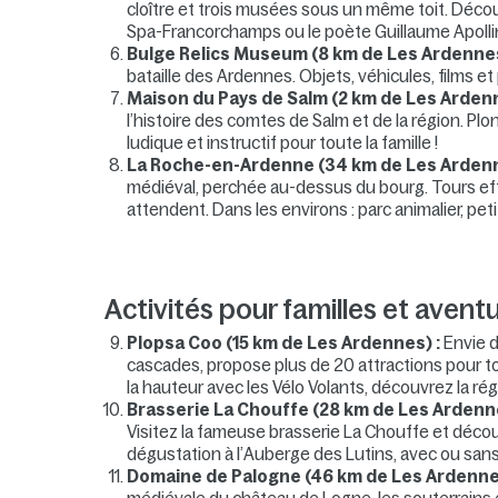
cloître et trois musées sous un même toit. Découv
Spa-Francorchamps ou le poète Guillaume Apollinai
Bulge Relics Museum (8 km de Les Ardennes
bataille des Ardennes. Objets, véhicules, films e
Maison du Pays de Salm (2 km de Les Arden
l’histoire des comtes de Salm et de la région. Plo
ludique et instructif pour toute la famille !
La Roche-en-Ardenne (34 km de Les Ardenn
médiéval, perchée au-dessus du bourg. Tours ef
attendent. Dans les environs : parc animalier, peti
Activités pour familles et aventu
Plopsa Coo (15 km de Les Ardennes) :
Envie d
cascades, propose plus de 20 attractions pour to
la hauteur avec les Vélo Volants, découvrez la ré
Brasserie La Chouffe (28 km de Les Ardenn
Visitez la fameuse brasserie La Chouffe et décou
dégustation à l’Auberge des Lutins, avec ou sans
Domaine de Palogne (46 km de Les Ardenne