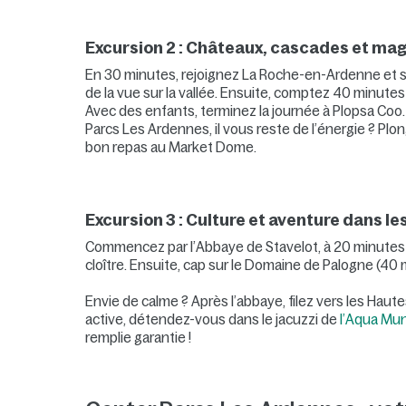
Excursion 2 : Châteaux, cascades et mag
En 30 minutes, rejoignez La Roche-en-Ardenne et sa
de la vue sur la vallée. Ensuite, comptez 40 minutes
Avec des enfants, terminez la journée à Plopsa Coo. 
Parcs Les Ardennes, il vous reste de l’énergie ? P
bon repas au Market Dome.
Excursion 3 : Culture et aventure dans l
Commencez par l’Abbaye de Stavelot, à 20 minutes d
cloître. Ensuite, cap sur le Domaine de Palogne (40 
Envie de calme ? Après l’abbaye, filez vers les Hau
active, détendez-vous dans le jacuzzi de
l’Aqua Mu
remplie garantie !