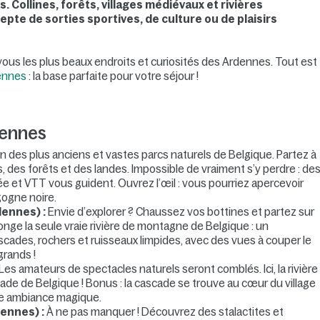
Collines, forêts, villages médiévaux et rivières
te de sorties sportives, de culture ou de plaisirs
 vous les plus beaux endroits et curiosités des Ardennes. Tout est
ennes
: la base parfaite pour votre séjour !
dennes
n des plus anciens et vastes parcs naturels de Belgique. Partez à
 des forêts et des landes. Impossible de vraiment s’y perdre : de
e et VTT vous guident. Ouvrez l’œil : vous pourriez apercevoir
gogne noire.
dennes) :
Envie d’explorer ? Chaussez vos bottines et partez sur
onge la seule vraie rivière de montagne de Belgique : un
cades, rochers et ruisseaux limpides, avec des vues à couper le
grands !
Les amateurs de spectacles naturels seront comblés. Ici, la rivière
ade de Belgique ! Bonus : la cascade se trouve au cœur du village
une ambiance magique.
ennes) :
À ne pas manquer ! Découvrez des stalactites et