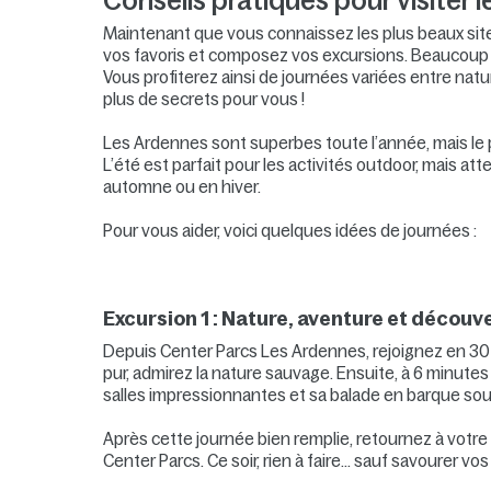
Conseils pratiques pour visiter 
Maintenant que vous connaissez les plus beaux sites 
vos favoris et composez vos excursions. Beaucoup d
Vous profiterez ainsi de journées variées entre natur
plus de secrets pour vous !
Les Ardennes sont superbes toute l’année, mais le pr
L’été est parfait pour les activités outdoor, mais 
automne ou en hiver.
Pour vous aider, voici quelques idées de journées :
Excursion 1 : Nature, aventure et découv
Depuis Center Parcs Les Ardennes, rejoignez en 30 m
pur, admirez la nature sauvage. Ensuite, à 6 minut
salles impressionnantes et sa balade en barque sou
Après cette journée bien remplie, retournez à votr
Center Parcs. Ce soir, rien à faire… sauf savourer vos