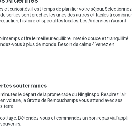
les Ardennes
et curiosités, il est temps de planifier votre séjour. Sélectionnez
e sorties sont proches les unes des autres et faciles à combiner
e, action, histoire et spécialités locales. Les Ardennes n’auront
intemps offre le meilleur équilibre : météo douce et tranquillité.
attendez-vous à plus de monde. Besoin de calme ? Venez en
ertes souterraines
inutes le départ de la promenade du Ninglinspo. Respirez l’air
es en voiture, la Grotte de Remouchamps vous attend avec ses
s terre.
e cottage. Détendez-vous et commandez un bon repas via l’appli
 souvenirs.