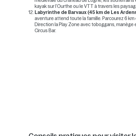
médiévale du château de Logne, les souterrains e
kayak sur l’Ourthe ou le VTT à travers les paysag
Labyrinthe de Barvaux (45 km de Les Arden
aventure attend toute la famille. Parcourez 6 km
Direction la Play Zone avec toboggans, manège
Circus Bar.