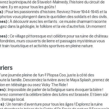
rez la principauté de Stavelot-Malmedy, l’histoire du circuit de
re. Il y en a pour tous les goûts !
) :
Pour les passionnés d’histoire. Revivez l’hiver 1944-1945 et la
t photos vous plongent dans le quotidien des soldats et des civils.
nes) :
À découvrir avec les enfants : ce musée charmant raconte
ngez dans la géologie, le folklore et la vie d’autrefois. Un moment
es) :
Ce village pittoresque est célèbre pour sa ruine de château
fondrées, murs couverts de lierre et passages mystérieux vous
t train touristique et activités sportives en pleine nature.
riers
’une journée pleine de fun ? Plopsa Coo, juste à côté des
ute la famille. Descendez la rivière avec le Maya Splash, prenez d
gion en télésiège ou osez Vicky The Ride !
es) :
Impossible de parler de la Belgique sans évoquer la bière !
vrez comment la célèbre bière des lutins est brassée. Et bien sûr 
 fromage local.
s) :
Un terrain d’aventure pour tous les âges ! Explorez la ruine