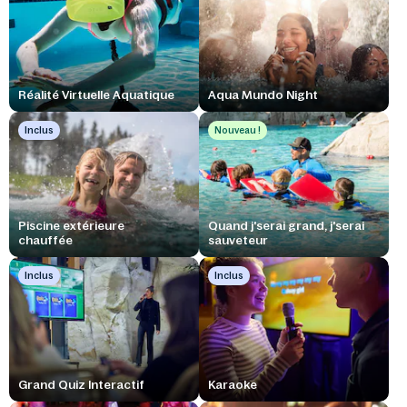
Réalité Virtuelle Aquatique
Aqua Mundo Night
Inclus
Nouveau !
Piscine extérieure
Quand j'serai grand, j'serai
chauffée
sauveteur
Inclus
Inclus
Grand Quiz Interactif
Karaoke