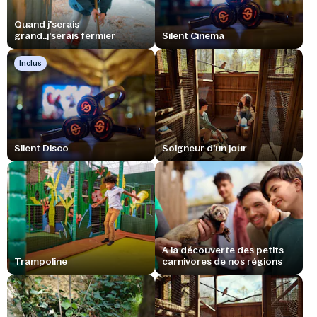
Quand j'serais
grand..j'serais fermier
Silent Cinema
Inclus
Silent Disco
Soigneur d'un jour
A la découverte des petits
Trampoline
carnivores de nos régions