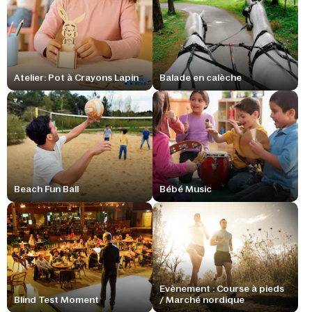
Atelier: Pot à Crayons Lapin
Balade en calèche
Beach Fun Ball
Bébé Music
Evènement : Course à pieds
Blind Test Moment
/ Marché nordique