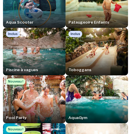
Aqua Scooter
Pataugeoire Enfants
Inclus
Inclus
Piscine à vagues
Toboggans
Nouveau !
Pool Party
AquaGym
Nouveau !