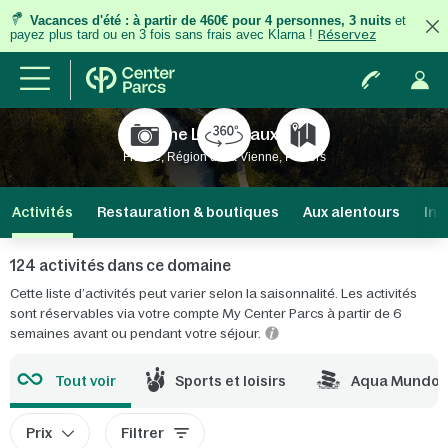
Vacances d'été
:
à partir de 460€ pour 4 personnes, 3 nuits
et
payez plus tard ou en 3 fois
sans frais
avec Klarna !
Réservez
Domaine Le Bois aux Daims
France, Région de la Vienne, Poitiers
Activités
Restauration & boutiques
Aux alentours
Inf
124 activités dans ce domaine
Cette liste d’activités peut varier selon la saisonnalité. Les activités
sont réservables via votre compte My Center Parcs à partir de 6
semaines avant ou pendant votre séjour.
Tout voir
Sports et loisirs
Aqua Mundo
Prix
Filtrer