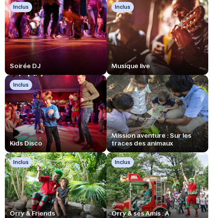
Inclus
Inclus
Soirée DJ
Musique live
Inclus
Mission aventure : Sur les
Kids Disco
traces des animaux
Inclus
Inclus
Orry & Friends
Orry & ses Amis : A