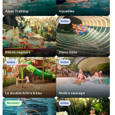
Aqua Training
AquaBike
Inclus
Bébés nageurs
Disco Slide
Inclus
Inclus
Le double Arbre à Eau
Rivière sauvage
Nouveau !
Inclus