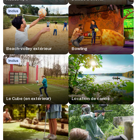
Inclus
Beach-volley extérieur
Bowling
Inclus
Le Cube (en extérieur)
Location de canoë