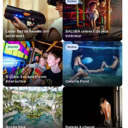
Inclus
Laser Battle Famille (en
BALUBA univers de jeux
extérieur)
intérieur
Bientôt
Inclus
X-Cube: Escape Room
Interactive
Cenote Pool
Accès Spa
Balade à cheval