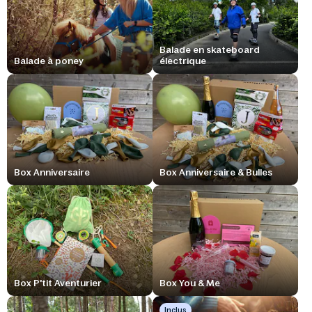
Balade en skateboard
Balade à poney
électrique
Box Anniversaire
Box Anniversaire & Bulles
Box P'tit Aventurier
Box You & Me
Inclus