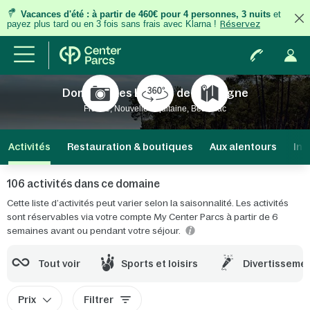
Vacances d'été
:
à partir de 460€ pour 4 personnes, 3 nuits
et
payez plus tard ou en 3 fois
sans frais
avec Klarna !
Réservez
Domaine Les Landes de Gascogne
France, Nouvelle-Aquitaine, Beauziac
Activités
Restauration & boutiques
Aux alentours
Inf
106 activités dans ce domaine
Cette liste d’activités peut varier selon la saisonnalité. Les activités
sont réservables via votre compte My Center Parcs à partir de 6
semaines avant ou pendant votre séjour.
Tout voir
Sports et loisirs
Divertisseme
Prix
Filtrer