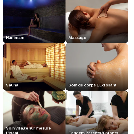
Hammam
Massage
Sauna
Soin du corps L'Exfoliant
Soin visage sur mesure
L'Idéal
Tandem Parents/Enfants