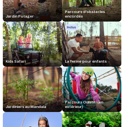
Parcours d'obstacles
Jardin Potager
encordés
Inclus
Kids Safari
La ferme pour enfants
Parcours Ouistiti (en
Jardiniers au Mandala
extérieur)