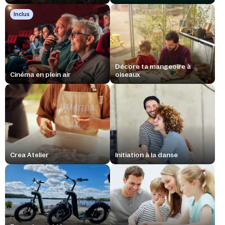
Inclus
Décore ta mangeoire à
Cinéma en plein air
oiseaux
Crea Atelier
Initiation à la danse