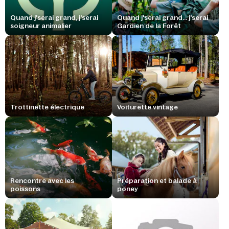
Quand j'serai grand, j'serai
Quand j'serai grand... j'serai
soigneur animalier
Gardien de la Forêt
Trottinette électrique
Voiturette vintage
Rencontre avec les
Préparation et balade à
poissons
poney