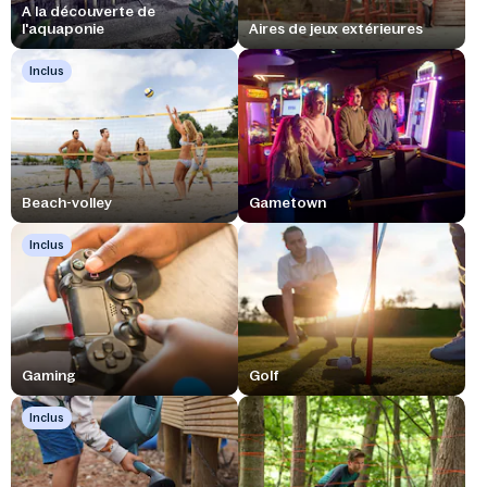
A la découverte de
l'aquaponie
Aires de jeux extérieures
Inclus
Beach-volley
Gametown
Inclus
Gaming
Golf
Inclus