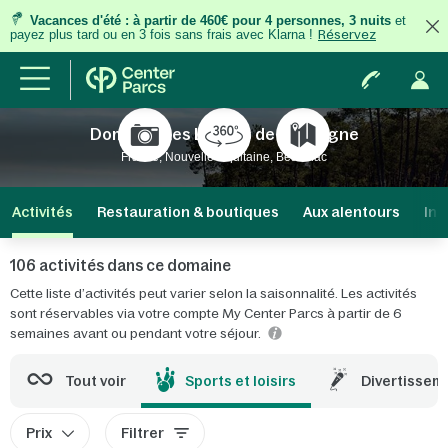
Vacances d'été
:
à partir de 460€ pour 4 personnes, 3 nuits
et
payez plus tard ou en 3 fois
sans frais
avec Klarna !
Réservez
Domaine Les Landes de Gascogne
France, Nouvelle-Aquitaine, Beauziac
Activités
Restauration & boutiques
Aux alentours
Inf
106 activités dans ce domaine
Cette liste d’activités peut varier selon la saisonnalité. Les activités
sont réservables via votre compte My Center Parcs à partir de 6
semaines avant ou pendant votre séjour.
Tout voir
Sports et loisirs
Divertissem
Prix
Filtrer