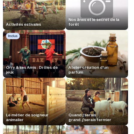
Nos ânes et le secret de la
Activités estivales
forêt
Inclus
Orry & ses Amis : Drôles de
Atelier création d'un
jeux
parfum
Le métier de soigneur
Quand j'serais
animalier
grand..j'serais fermier