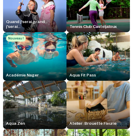
Quand j'serai grand...
j'serai...
Tennis Club Casteljaloux
Nouveau !
Académie Nager
Aqua Fit Pass
Aqua Zen
Atelier: Brouette Fleurie