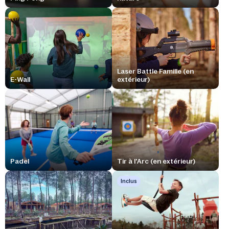
Laser Battle Famille (en
E-Wall
extérieur)
Padel
Tir à l'Arc (en extérieur)
Inclus