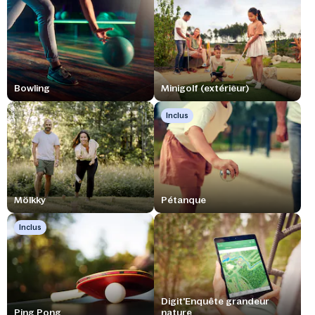
Bowling
Minigolf (extérieur)
Inclus
Mölkky
Pétanque
Inclus
Digit'Enquête grandeur
Ping Pong
nature