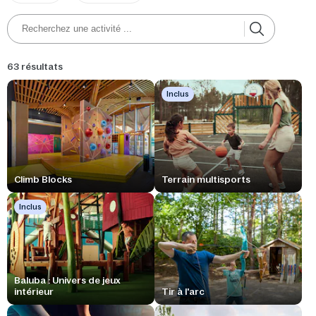
63 résultats
Inclus
Climb Blocks
Terrain multisports
Inclus
Baluba : Univers de jeux
intérieur
Tir à l'arc