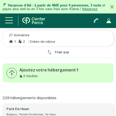
Vacances d'été
:
à partir de 460€ pour 4 personnes, 3 nuits
et
payez plus tard ou en 3 fois
sans frais
avec Klarna !
Réservez
27 domaines
1
2
Dates de séjour
Trier par
Ajoutez votre hébergement 1
1
6 Adultes
228
hébergements disponibles
Park De Haan
,
,
Belgique
Flandre-Occidentale
De Haan