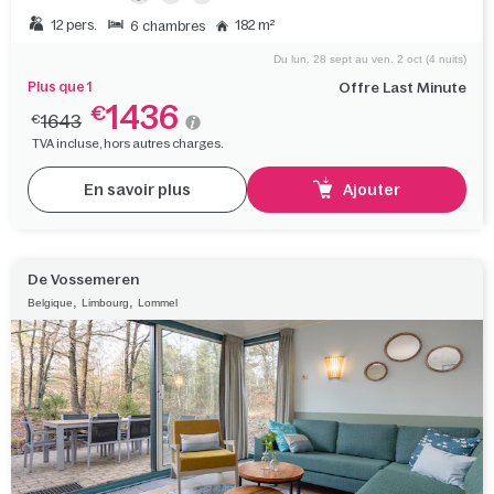
12 pers.
182 m²
6 chambres
Du lun. 28 sept au ven. 2 oct (4 nuits)
Plus que 1
Offre Last Minute
1436
€
1643
€
TVA incluse, hors autres charges.
En savoir plus
Ajouter
De Vossemeren
,
,
Belgique
Limbourg
Lommel