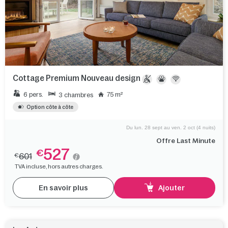
Cottage Premium Nouveau design
6 pers.
75 m²
3 chambres
Option côte à côte
Du lun. 28 sept au ven. 2 oct (4 nuits)
Offre Last Minute
527
€
601
€
TVA incluse, hors autres charges.
En savoir plus
Ajouter