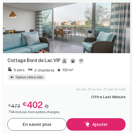
Cottage Bord de Lac VIP
6 pers.
100 m²
3 chambres
Option côte à côte
Du mer. 23 au ven. 25 sept (2 nuits)
Offre Last Minute
402
€
473
€
TVA incluse, hors autres charges.
En savoir plus
Ajouter