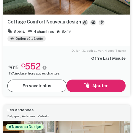
Cottage Comfort Nouveau design
8 pers.
85 m²
4 chambres
Option côte à côte
Du lun. 31 août au ven. 4 sept (4 nuits)
Offre Last Minute
552
€
615
€
TVA incluse, hors autres charges.
En savoir plus
Ajouter
Les Ardennes
,
,
Belgique
Ardennes
Vielsalm
Nouveau Design