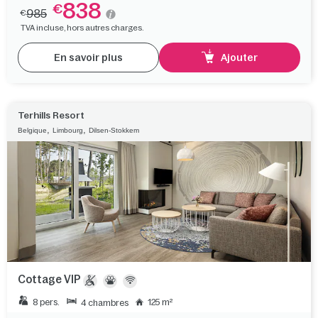
838
€
985
€
TVA incluse, hors autres charges.
En savoir plus
Ajouter
Terhills Resort
,
,
Belgique
Limbourg
Dilsen-Stokkem
Cottage VIP
8 pers.
125 m²
4 chambres