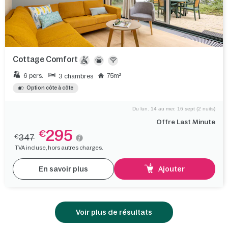
Cottage Comfort
6 pers.
75m²
3 chambres
Option côte à côte
Du lun. 14 au mer. 16 sept (2 nuits)
Offre Last Minute
295
€
347
€
TVA incluse, hors autres charges.
En savoir plus
Ajouter
Voir plus de résultats