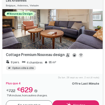
Les Ardennes
,
,
Belgique
Ardennes
Vielsalm
Nouveau Design
Cottage Premium Nouveau design
8 pers.
85 m²
4 chambres
Option côte à côte
Du lun. 28 sept au ven. 2 oct (4 nuits)
Plus que 4
Offre Last Minute
629
€
722
€
TVA incluse, hors autres charges.