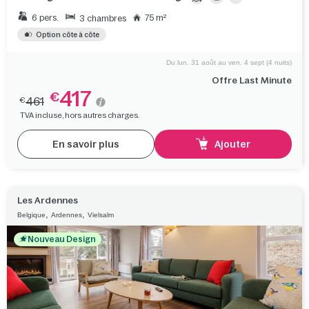
6 pers.
75 m²
3 chambres
Option côte à côte
Du lun. 31 août au ven. 4 sept (4 nuits)
Offre Last Minute
417
€
461
€
TVA incluse, hors autres charges.
En savoir plus
Ajouter
Les Ardennes
,
,
Belgique
Ardennes
Vielsalm
Nouveau Design