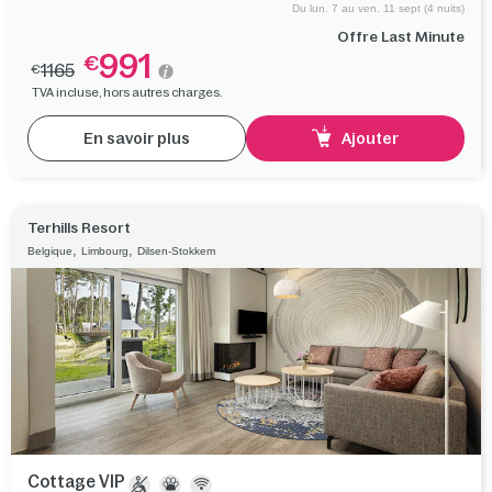
Du lun. 7 au ven. 11 sept (4 nuits)
Offre Last Minute
991
€
1165
€
TVA incluse, hors autres charges.
En savoir plus
Ajouter
Terhills Resort
,
,
Belgique
Limbourg
Dilsen-Stokkem
Cottage VIP