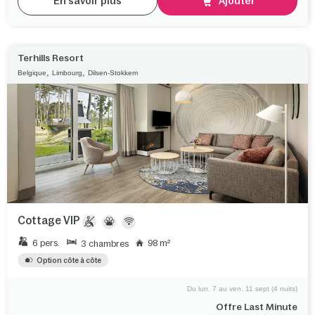
En savoir plus
Ajouter
Terhills Resort
,
,
Belgique
Limbourg
Dilsen-Stokkem
Cottage VIP
6 pers.
98 m²
3 chambres
Option côte à côte
Du lun. 7 au ven. 11 sept (4 nuits)
Offre Last Minute