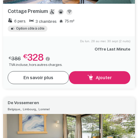
Cottage Premium
6 pers.
75 m²
3 chambres
Option côte à côte
Du lun. 28 au mer. 30 sept (2 nuits)
Offre Last Minute
328
€
386
€
TVA incluse, hors autres charges.
En savoir plus
Ajouter
De Vossemeren
,
,
Belgique
Limbourg
Lommel