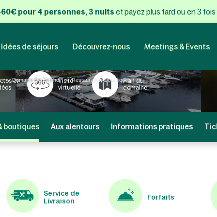
 460€ pour 4 personnes, 3 nuits
et payez plus tard ou en 3 fois
Idées de séjours
Découvrez-nous
Meetings & Events
e
Domaine De Eemhof
Restauration & boutiques
otos et
Visite
Plan du
déos
virtuelle
domaine
& boutiques
Aux alentours
Informations pratiques
Tic
Service de
Forfaits
Livraison