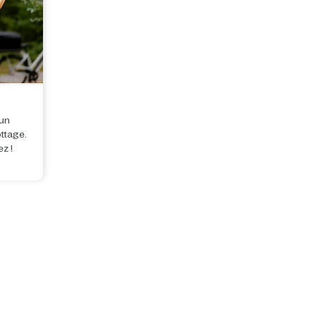
un
ottage.
z !