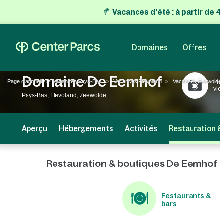
Vacances d'été
:
à partir de
Domaines
Offres
Domaine De Eemhof
Page d'accueil
Vacances Pays-Bas
Vacances Flevoland
Vacances Zeewold
Ph
vi
Pays-Bas, Flevoland, Zeewolde
Aperçu
Hébergements
Activités
Restauration 
Restauration & boutiques De Eemhof
Restaurants &
bars