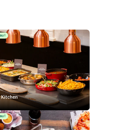
u !
 Kitchen
u !