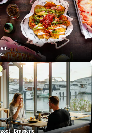
Out
Bar
zoet - Brasserie