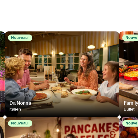
Nouveau !
Nouvea
Da Nonna
Family
Italien
Buffet
Nouveau !
Nouvea