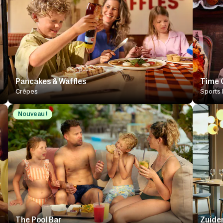
Pancakes & Waffles
Time 
Crêpes
Sports 
Nouveau !
The Pool Bar
Zuider