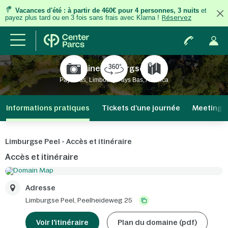
Vacances d'été
:
à partir de 460€ pour 4 personnes, 3 nuits
et
payez plus tard ou en 3 fois
sans frais
avec Klarna !
Réservez
Domaine Limburgse Peel
Pays-Bas, Limbourg Pays Bas, America
Informations pratiques
Tickets d’une journée
Meetings 
Limburgse Peel - Accès et itinéraire
Accès et itinéraire
Adresse
Limburgse Peel,
Peelheideweg 25
Voir l'itinéraire
Plan du domaine (pdf)