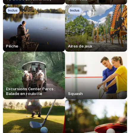
Inclus
Inclus
Pêche
Aires de jeux
Excursions Center Parcs :
Balade en roulotte
Squash