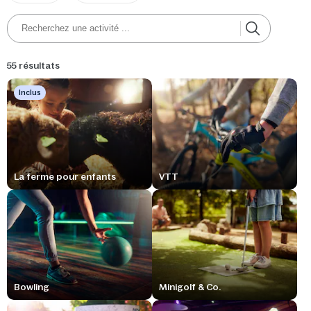
55 résultats
Inclus
La ferme pour enfants
VTT
Bowling
Minigolf & Co.