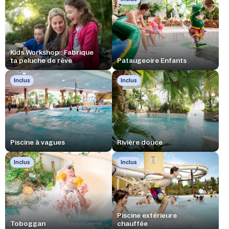
Kids Workshop : Fabrique
ta peluche de rêve
Pataugeoire Enfants
Inclus
Inclus
Piscine à vagues
Rivière douce
Inclus
Inclus
Piscine extérieure
Toboggan
chauffée