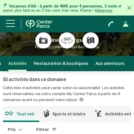
Vacances d'été
:
à partir de 460€ pour 4 personnes, 3 nuits
et
payez plus tard ou en 3 fois
sans frais
avec Klarna !
Réservez
Domaine Limburgse Peel
Pays-Bas, Limbourg Pays Bas, America
s
Activités
Restauration & boutiques
Aux alentours
I
55 activités dans ce domaine
Cette liste d’activités peut varier selon la saisonnalité. Les activités
sont réservables via votre compte My Center Parcs à partir de 6
semaines avant ou pendant votre séjour.
Tout voir
Sports et loisirs
Activités enf
Prix
Filtrer