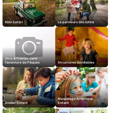
Kids Safari
Le parcours des lutins
Orry & Friends dans
l'aventure de Pâques
Structures Gonflables
Maquillage Artistique
Atelier Enfant
Enfant
Inclus