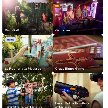
Disc Golf
Gametown
Inclus
Le Rocher aux Pieuvres
Crazy Bingo Game
Laser Battle Famille (en
Tir à l'Arc (en extérieur)
extérieur)