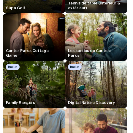
Tennis de table (intérieur &
Supa Golf
extérieur)
Center Parcs Cottage
Les sorties de Centers
Game
Parcs
Inclus
Inclus
Family Rangers
Digital Nature Discovery