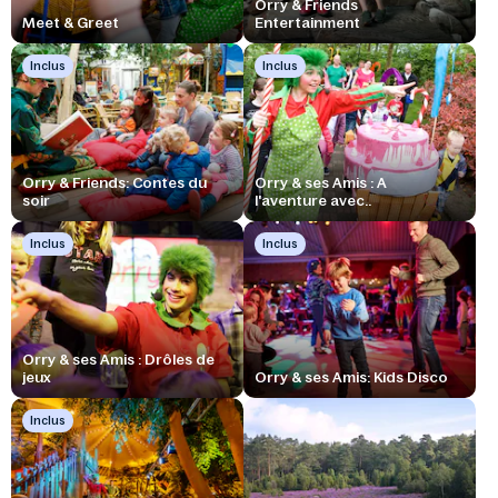
Orry & Friends
Meet & Greet
Entertainment
Inclus
Inclus
Orry & Friends: Contes du
Orry & ses Amis : A
soir
l'aventure avec..
Inclus
Inclus
Orry & ses Amis : Drôles de
jeux
Orry & ses Amis: Kids Disco
Inclus