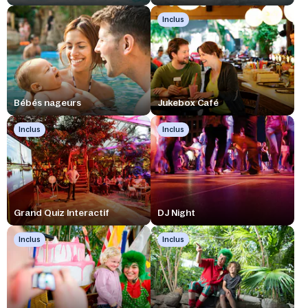
Inclus
Bébés nageurs
Jukebox Café
Inclus
Inclus
Grand Quiz Interactif
DJ Night
Inclus
Inclus