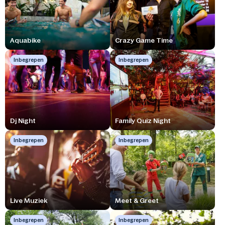
Aquabike
Crazy Game Time
Inbegrepen
Inbegrepen
Dj Night
Family Quiz Night
Inbegrepen
Inbegrepen
Live Muziek
Meet & Greet
Inbegrepen
Inbegrepen