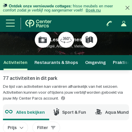
Ontdek onze vernieuwde cottages:
frisse meubels en meer
comfort zodat je verblijf nog aangenamer voelt!
Boek nu
Les Ardennes
België, Ardennen, Vielsalm
Activiteiten
Restaurants & Shops
Omgeving
Praktisc
77 activiteiten in dit park
De lijst van activiteiten kan variëren afhankelijk van het seizoen.
Activiteiten kunnen voor of tijdens jouw verblijf worden geboekt via
jouw My Center Parcs account.
Alles bekijken
Sport & Fun
Aqua Mundo
Prijs
Filter