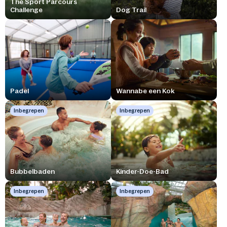
The Sport Parcours
Challenge
Dog Trail
Padel
Wannabe een Kok
Inbegrepen
Inbegrepen
Bubbelbaden
Kinder-Doe-Bad
Inbegrepen
Inbegrepen