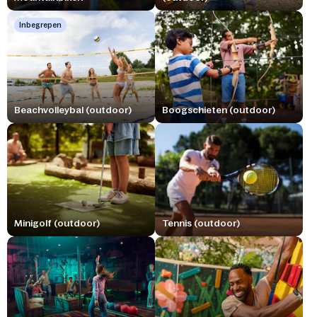
Inbegrepen
Beachvolleybal (outdoor)
Boogschieten (outdoor)
Minigolf (outdoor)
Tennis (outdoor)