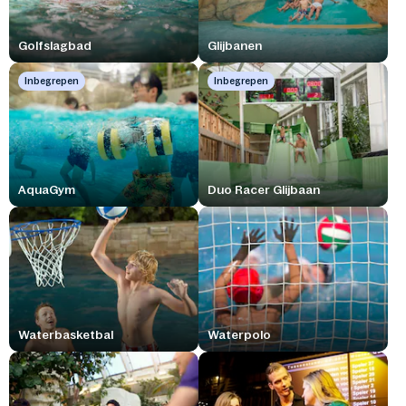
Golfslagbad
Glijbanen
Inbegrepen
Inbegrepen
AquaGym
Duo Racer Glijbaan
Waterbasketbal
Waterpolo