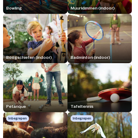
Bowling
Muurklimmen (indoor)
Boogschieten (indoor)
Badminton (indoor)
Petanque
Tafeltennis
Inbegrepen
Inbegrepen