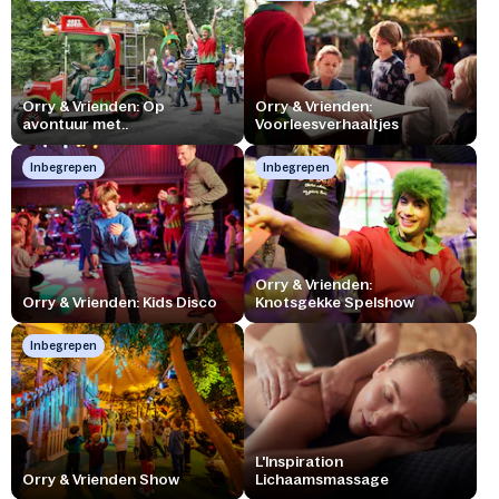
Orry & Vrienden: Op
Orry & Vrienden:
avontuur met..
Voorleesverhaaltjes
Inbegrepen
Inbegrepen
Orry & Vrienden:
Orry & Vrienden: Kids Disco
Knotsgekke Spelshow
Inbegrepen
L'Inspiration
Orry & Vrienden Show
Lichaamsmassage