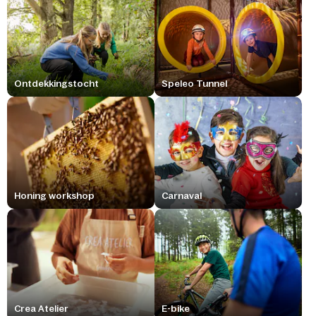
Ontdekkingstocht
Speleo Tunnel
Honing workshop
Carnaval
Crea Atelier
E-bike