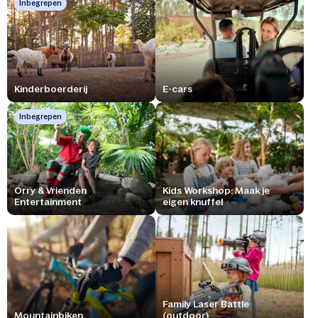
Inbegrepen
Kinderboerderij
E-cars
Inbegrepen
Orry & Vrienden
Kids Workshop: Maak je
Entertainment
eigen knuffel
Family Laser Battle
Mountainbiken
(outdoor)