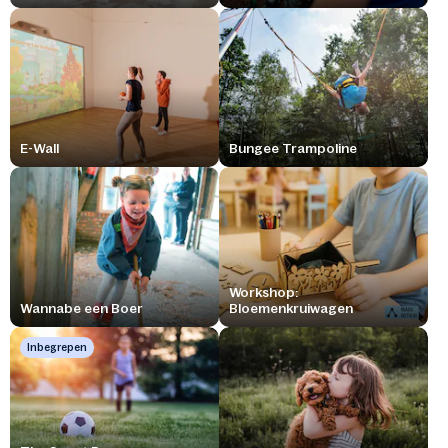
E-Wall
Bungee Trampoline
Workshop:
Wannabe een Boer
Bloemenkruiwagen
Inbegrepen