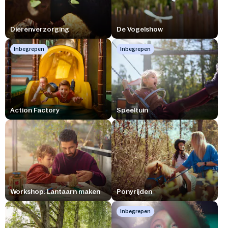
Dierenverzorging
De Vogelshow
Inbegrepen
Inbegrepen
Action Factory
Speeltuin
Workshop: Lantaarn maken
Ponyrijden
Inbegrepen