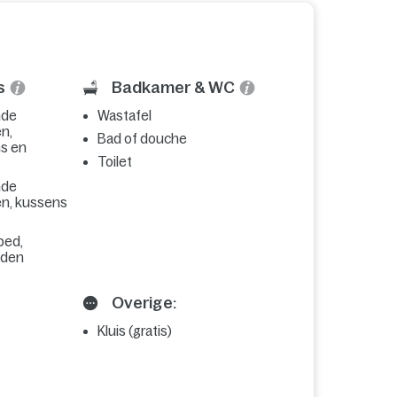
s
Badkamer & WC
nde
Wastafel
n,
Bad of douche
ns en
Toilet
nde
n, kussens
bed,
dden
Overige:
Kluis (gratis)