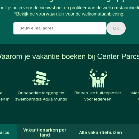
rijf je nu in voor de nieuwsbrief en profiteer van de welkomstaanbied
*Bekijk de
voorwaarden
voor de welkomstaanbieding.
OK
aarom je vakantie boeken bij Center Parc
te
Onbeperkte toegang tot
Binnen- en buitenplezier
Mee
en in
zwemparadijs Aqua Mundo
voor iedereen
Vakantieparken per
arcs
Alle vakantiehuizen
land