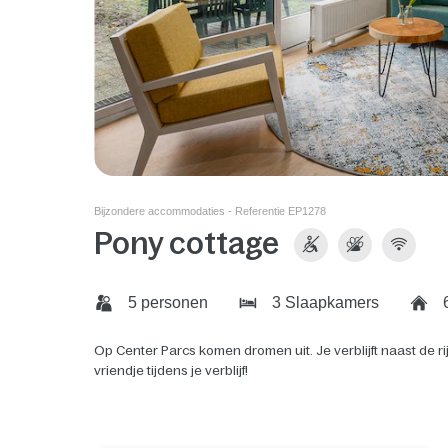
Bijzondere accommodaties - Referentie EP1278
Pony cottage
5 personen
3 Slaapkamers
Op Center Parcs komen dromen uit. Je verblijft naast de rijb
vriendje tijdens je verblijf!