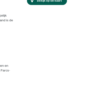
Bekijk op de kaart
elijk
land is de
ten en
r Parcs-