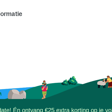
formatie
-date! Én ontvang €25 extra korting op je vol