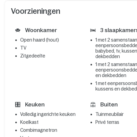
Voorzieningen
Woonkamer
3 slaapkamer
Open haard (hout)
1 met 2 samenstaa
eenpersoonsbedde
TV
babybed, tv, kusse
Zitgedeelte
dekbedden
1 met 2 samenstaa
eenpersoonsbedde
en dekbedden
1 met eenpersoons
kussens en dekbe
Keuken
Buiten
Volledig ingerichte keuken
Tuinmeubilair
Koelkast
Privé terras
Combimagnetron