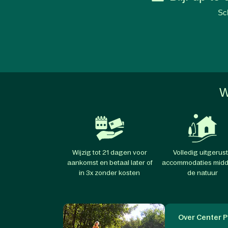
Sch
W
Wijzig tot 21 dagen voor
Volledig uitgerus
aankomst en betaal later of
accommodaties midd
in 3x zonder kosten
de natuur
Over Center P