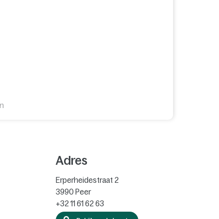
en
Adres
Erperheidestraat 2
3990
Peer
+32 11 61 62 63