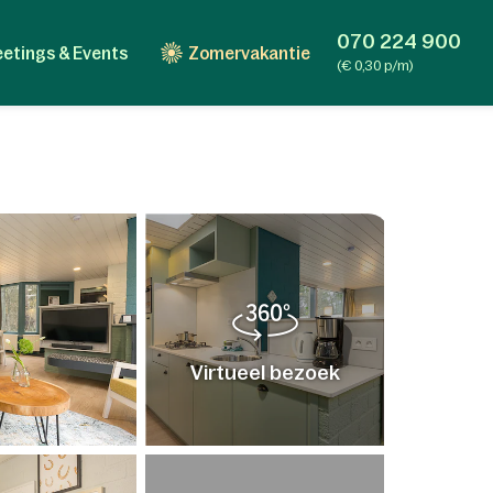
070 224 900
etings & Events
Zomervakantie
(€ 0,30 p/m)
Virtueel bezoek