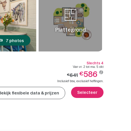
Plattegrond
7 photos
Slechts 4
Van vr. 2 tot ma. 5 okt
586
€
641
€
Inclusief btw, exclusief heffingen.
Selecteer
Bekijk flexibele data & prijzen