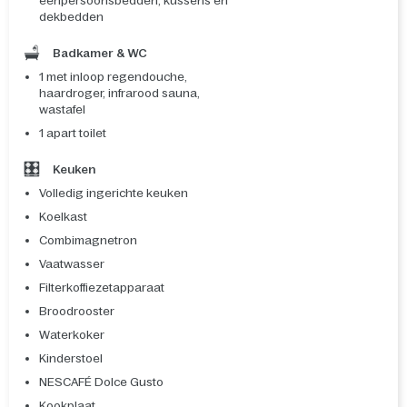
eenpersoonsbedden, kussens en
dekbedden
Badkamer & WC
1 met inloop regendouche,
haardroger, infrarood sauna,
wastafel
1 apart toilet
Keuken
Volledig ingerichte keuken
Koelkast
Combimagnetron
Vaatwasser
Filterkoffiezetapparaat
Broodrooster
Waterkoker
Kinderstoel
NESCAFÉ Dolce Gusto
Kookplaat