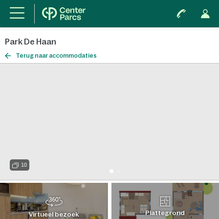
Park De Haan
Terug naar accommodaties
10
Plattegrond
Virtueel bezoek