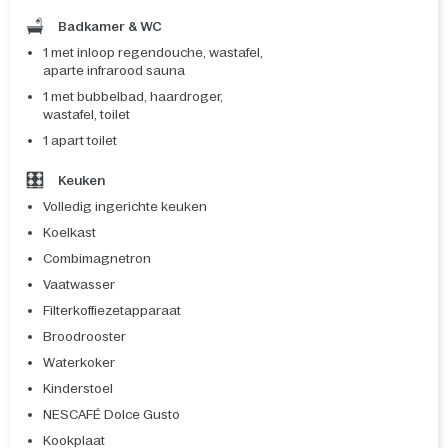
Badkamer & WC
1 met inloop regendouche, wastafel,
aparte infrarood sauna
1 met bubbelbad, haardroger,
wastafel, toilet
1 apart toilet
Keuken
Volledig ingerichte keuken
Koelkast
Combimagnetron
Vaatwasser
Filterkoffiezetapparaat
Broodrooster
Waterkoker
Kinderstoel
NESCAFÉ Dolce Gusto
Kookplaat