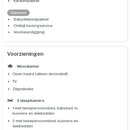
Keukenpakket
Optioneel:
Babydekbedpakket
Ontbijt bezorgservice
Voorkeursligging
Voorzieningen
Woonkamer
Open haard (alleen decoratief)
TV
Zitgedeelte
3 slaapkamers
1 met tweepersoonsbed, babybed, tv,
kussens en dekbedden
2 met tweepersoonsbed, kussens en
dekbedden