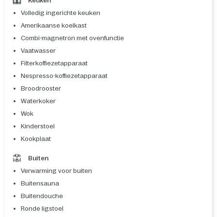
Keuken
Volledig ingerichte keuken
Amerikaanse koelkast
Combi-magnetron met ovenfunctie
Vaatwasser
Filterkoffiezetapparaat
Nespresso-koffiezetapparaat
Broodrooster
Waterkoker
Wok
Kinderstoel
Kookplaat
Buiten
Verwarming voor buiten
Buitensauna
Buitendouche
Ronde ligstoel