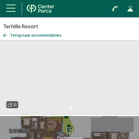
Terhills Resort
Terug naar accommodaties
11
Plattegrond