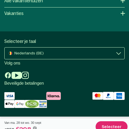
Alle vakantiehuizen
Vakanties
Selecteer je taal
Nederlands (BE)
Volg ons
Beveiligde betalingen
Van ma. 28 tot wo. 30 sept
Selecteer
€