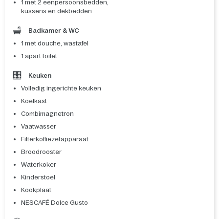
1 met 2 eenpersoonsbedden,
kussens en dekbedden
Badkamer & WC
1 met douche, wastafel
1 apart toilet
Keuken
Volledig ingerichte keuken
Koelkast
Combimagnetron
Vaatwasser
Filterkoffiezetapparaat
Broodrooster
Waterkoker
Kinderstoel
Kookplaat
NESCAFÉ Dolce Gusto