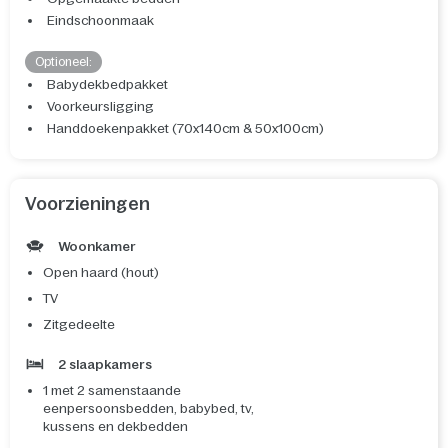
Eindschoonmaak
Optioneel:
Babydekbedpakket
Voorkeursligging
Handdoekenpakket (70x140cm & 50x100cm)
Voorzieningen
Woonkamer
Open haard (hout)
TV
Zitgedeelte
2 slaapkamers
1 met 2 samenstaande
eenpersoonsbedden, babybed, tv,
kussens en dekbedden