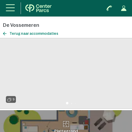
De Vossemeren
Terug naar accommodaties
9
Plattegrond