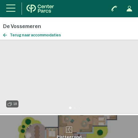
De Vossemeren
Terug naar accommodaties
18
Plattegrond