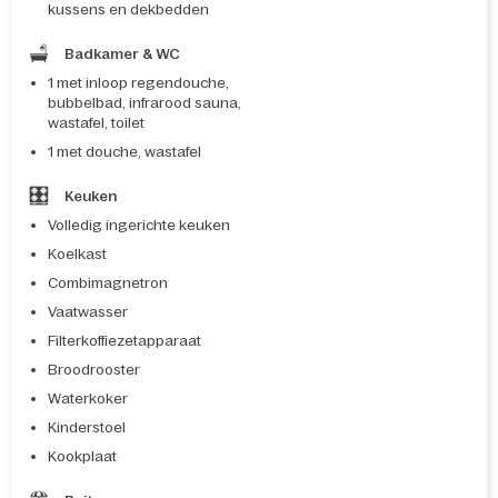
kussens en dekbedden
Badkamer & WC
1 met inloop regendouche,
bubbelbad, infrarood sauna,
wastafel, toilet
1 met douche, wastafel
Keuken
Volledig ingerichte keuken
Koelkast
Combimagnetron
Vaatwasser
Filterkoffiezetapparaat
Broodrooster
Waterkoker
Kinderstoel
Kookplaat