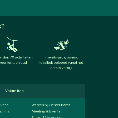
s?
r dan 70 activiteiten
Friends-programma:
voor jong en oud
loyaliteit beloond vanaf het
eerste verblijf
Vakanties
f voor
Werken bij Center Parcs
gramma
Meeting & Events
Pierre & Vacances