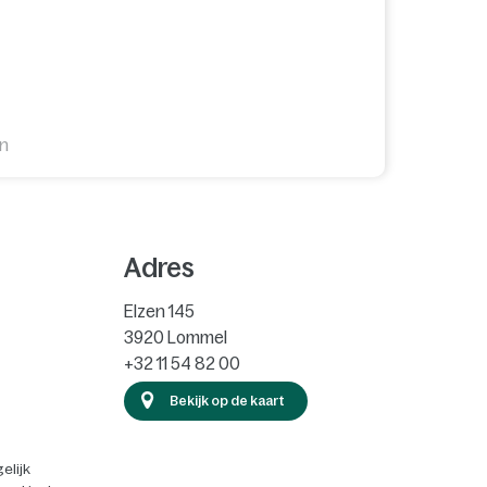
en
Adres
Elzen 145
3920
Lommel
+32 11 54 82 00
Bekijk op de kaart
elijk