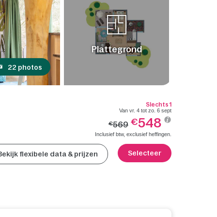
Plattegrond
22 photos
Slechts 1
Van vr. 4 tot zo. 6 sept
548
€
569
€
Inclusief btw, exclusief heffingen.
Selecteer
Bekijk flexibele data & prijzen