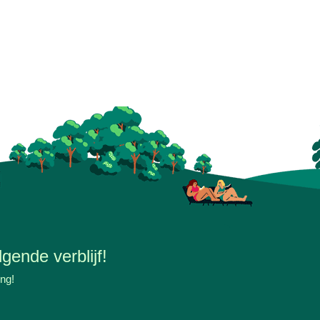
gende verblijf!
ing!