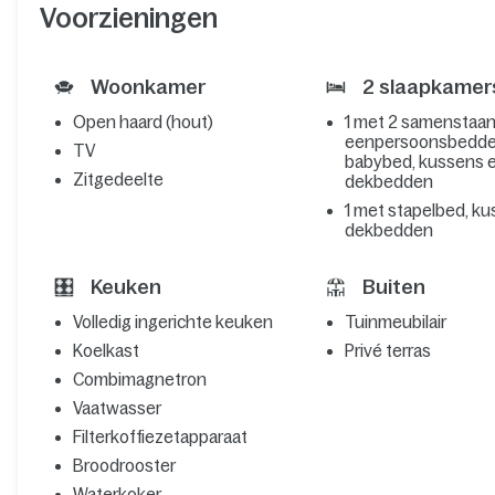
Voorzieningen
Woonkamer
2 slaapkamer
Open haard (hout)
1 met 2 samenstaa
eenpersoonsbedde
TV
babybed, kussens 
Zitgedeelte
dekbedden
1 met stapelbed, k
dekbedden
Keuken
Buiten
Volledig ingerichte keuken
Tuinmeubilair
Koelkast
Privé terras
Combimagnetron
Vaatwasser
Filterkoffiezetapparaat
Broodrooster
Waterkoker