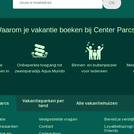
OK
aarom je vakantie boeken bij Center Parc
te
Onbeperkte toegang tot
Binnen- en buitenplezier
Mee
en in
zwemparadijs Aqua Mundo
voor iedereen
Vakantieparken per
arcs
Alle vakantiehuizen
land
atie
Veelgestelde vragen
Bereid je verblij
orwaarden
Contact
Loyaliteitspro
Friends
ing en
Cadeaubon