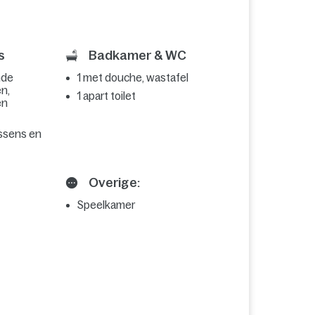
s
Badkamer & WC
nde
1 met douche, wastafel
n,
1 apart toilet
en
ussens en
Overige:
Speelkamer