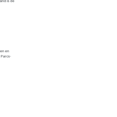
land is de
ten en
r Parcs-