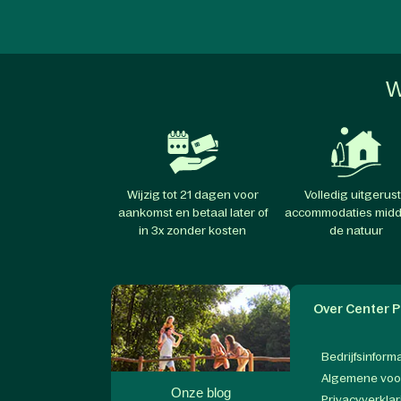
W
Wijzig tot 21 dagen voor
Volledig uitgerus
aankomst en betaal later of
accommodaties midd
in 3x zonder kosten
de natuur
Over Center P
Bedrijfsinform
Algemene vo
Onze blog
Privacyverklar