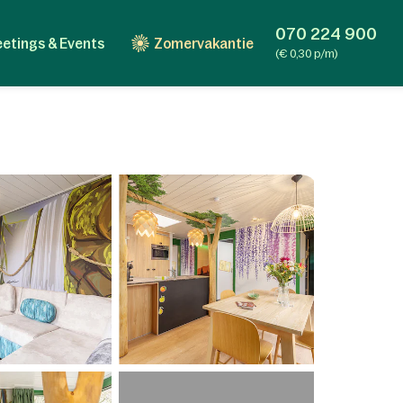
070 224 900
etings & Events
Zomervakantie
(€ 0,30 p/m)