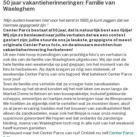
50 jaar vakantieherinneringen: Familie van
Waeleghem
‘Mijn ouders kwamen hier voor het eerst in 1985, je kunt zeggen dat we
hiermee opgegroeid zijn ‘’
Center Parcs bestaat al 50 jaar, dat is natuurlijk best een tijdje!
Wij zijn zo benieuwd naar jullie verhalen dat we een contest
gestart zijn; jullie stuurde ons je leukste, grappigste of meest
originele Center Parcs foto, en de winnaars mochten hun
vakantieherinnering herbeleven!
Uit een hele hoop inzendingen van prachtige foto’s en verhalen is
ook die van de familie van Waeleghem uitgekozen. Wij zijn met de
hele familie een weekendje op pad gegaan, om het moment van de
foto te herbeleven. Als dank kregen ze nóg een midweek, of
weekendje Center Parcs van ons tegoed. Wat betekent Center Parcs
voor jou?
Toen de familie ons vertelde dat ze vroeger hele zandkastelen
bouwden op het strand konden wij het niet laten om even langs de
Market Dome te fietsen en een bouwpakketje, inclusief gekleurde
schepjes, emmertjes en harkjes mee te brengen naar de filmopname.
We hoefden ze eigenlijk niet te vertellen wat ze moesten doen; alsof
ze al jaren ervaring hadden met het bouwen van zandkastelen! Niet
alleen de zandkastelen, maar ook het filmpje is naar onze mening
supermooi geworden! We hopen wel dat ondanks de zanderige
kleding, mama van Waeleghem toch nog in alle rust van het weekend
heeft kunnen genieten.
Benieuwd naar het Center Parcs van nu? Ontdek nu zelf
Center Parcs