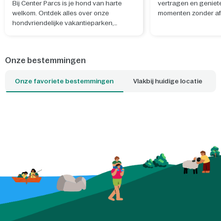
Bij Center Parcs is je hond van harte
vertragen en geniet
welkom. Ontdek alles over onze
momenten zonder afl
hondvriendelijke vakantieparken,
Sterrenkijken laat j
hondenfaciliteiten en wat er in de
aan de drukte en bre
omgeving te doen is.
verwondering en ec
elkaar. Met een DIY 
Onze bestemmingen
verander je eenvoud
slaapkamer in een 
Onze favoriete bestemmingen
Vlakbij huidige locatie
sterrenhemel, terwij
knutselen al onderd
wordt. Ook de glow-i
sterrenposter nodig
sterrenbeelden te o
verhalen te delen. Zo
tijdens eenvoudige, 
avonden de mooiste 
samen offline onder 