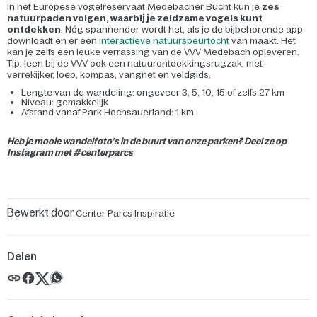
In het Europese vogelreservaat Medebacher Bucht kun je
zes
natuurpaden volgen, waarbij je zeldzame vogels kunt
ontdekken
. Nóg spannender wordt het, als je de bijbehorende app
downloadt en er een
interactieve natuurspeurtocht
van maakt. Het
kan je zelfs een leuke verrassing van de VVV Medebach opleveren.
Tip: leen bij de VVV ook een natuurontdekkingsrugzak, met
verrekijker, loep, kompas, vangnet en veldgids.
Lengte van de wandeling: ongeveer 3, 5, 10, 15 of zelfs 27 km
Niveau: gemakkelijk
Afstand vanaf Park Hochsauerland: 1 km
Heb je mooie wandelfoto’s in de buurt van onze parken? Deel ze op
Instagram met #centerparcs
Bewerkt door
Center Parcs Inspiratie
Delen