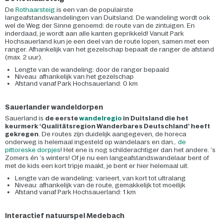
De
Rothaarsteig
is een van de populairste
langeafstandswandelingen van Duitsland. De wandeling wordt ook
wel de Weg der Sinne genoemd: de route van de zintuigen. En
inderdaad, je wordt aan alle kanten geprikkeld! Vanuit Park
Hochsauerland kun je een deel van de route lopen, samen met een
ranger. Afhankelijk van het gezelschap bepaalt de ranger de afstand
(max. 2 uur).
Lengte van de wandeling: door de ranger bepaald
Niveau: afhankelijk van het gezelschap
Afstand vanaf Park Hochsauerland: 0 km
Sauerlander wandeldorpen
Sauerland is
de eerste
wandelregio
in Duitsland die het
keurmerk ‘Qualitätsregion Wanderbares Deutschland’ heeft
gekregen
. De routes zijn duidelijk aangegeven, de horeca
onderweg is helemaal ingesteld op wandelaars en dan…
de
pittoreske dorpjes
! Het ene is nog schilderachtiger dan het andere. ’s
Zomers én ’s winters! Of je nu een langeafstandswandelaar bent of
met de kids een kort tripje maakt, je bent er hier helemaal uit.
Lengte van de wandeling: varieert, van kort tot ultralang
Niveau: afhankelijk van de route, gemakkelijk tot moeilijk
Afstand vanaf Park Hochsauerland: 1 km
Interactief natuurspel Medebach