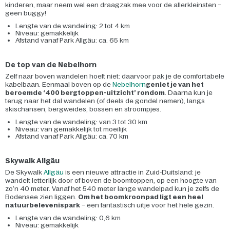
kinderen, maar neem wel een draagzak mee voor de allerkleinsten –
geen buggy!
Lengte van de wandeling: 2 tot 4 km
Niveau: gemakkelijk
Afstand vanaf Park Allgäu: ca. 65 km
De top van de Nebelhorn
Zelf naar boven wandelen hoeft niet: daarvoor pak je de comfortabele
kabelbaan. Eenmaal boven op de
Nebelhorn
geniet je van het
beroemde ‘400 bergtoppen-uitzicht’ rondom
. Daarna kun je
terug naar het dal wandelen (of deels de gondel nemen), langs
skischansen, bergweides, bossen en stroompjes.
Lengte van de wandeling: van 3 tot 30 km
Niveau: van gemakkelijk tot moeilijk
Afstand vanaf Park Allgäu: ca. 70 km
Skywalk Allgäu
De Skywalk
Allgäu
is een nieuwe attractie in Zuid-Duitsland: je
wandelt letterlijk door of boven de boomtoppen, op een hoogte van
zo’n 40 meter. Vanaf het 540 meter lange wandelpad kun je zelfs de
Bodensee zien liggen.
Om het boomkroonpad ligt een heel
natuurbelevenispark
– een fantastisch uitje voor het hele gezin.
Lengte van de wandeling: 0,6 km
Niveau: gemakkelijk