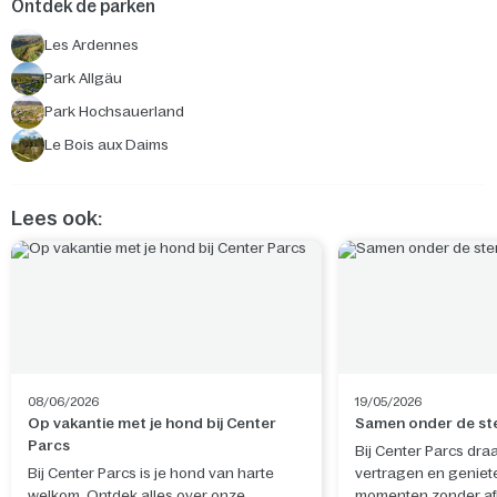
Ontdek de parken
Les Ardennes
Park Allgäu
Park Hochsauerland
Le Bois aux Daims
Lees ook:
08/06/2026
19/05/2026
Op vakantie met je hond bij Center
Samen onder de st
Parcs
Bij Center Parcs dra
Bij Center Parcs is je hond van harte
vertragen en geniet
welkom. Ontdek alles over onze
momenten zonder afl