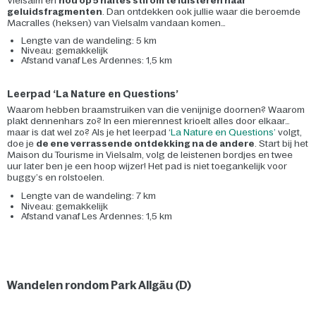
Vielsalm en
hou op 5 haltes stil om te luisteren naar
geluidsfragmenten
. Dan ontdekken ook jullie waar die beroemde
Macralles (heksen) van Vielsalm vandaan komen…
Lengte van de wandeling: 5 km
Niveau: gemakkelijk
Afstand vanaf Les Ardennes: 1,5 km
Leerpad ‘La Nature en Questions’
Waarom hebben braamstruiken van die venijnige doornen? Waarom
plakt dennenhars zo? In een mierennest krioelt alles door elkaar…
maar is dat wel zo? Als je het leerpad ‘
La Nature en Questions’
volgt,
doe je
de ene verrassende ontdekking na de andere
. Start bij het
Maison du Tourisme in Vielsalm, volg de leistenen bordjes en twee
uur later ben je een hoop wijzer! Het pad is niet toegankelijk voor
buggy’s en rolstoelen.
Lengte van de wandeling: 7 km
Niveau: gemakkelijk
Afstand vanaf Les Ardennes: 1,5 km
Wandelen rondom Park Allgäu (D)