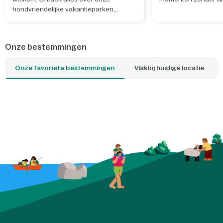
hondvriendelijke vakantieparken,
Sterrenkijken laat j
hondenfaciliteiten en wat er in de
aan de drukte en bre
omgeving te doen is.
verwondering en ec
elkaar. Met een DIY 
Onze bestemmingen
verander je eenvoud
slaapkamer in een 
Onze favoriete bestemmingen
Vlakbij huidige locatie
sterrenhemel, terwij
knutselen al onderd
wordt. Ook de glow-i
sterrenposter nodig
sterrenbeelden te o
verhalen te delen. Zo
tijdens eenvoudige, 
avonden de mooiste 
samen offline onder 