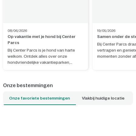
08/06/2026
19/05/2026
Op vakantie met je hond bij Center
Samen onder de st
Parcs
Bij Center Parcs dra
Bij Center Parcs is je hond van harte
vertragen en geniet
welkom. Ontdek alles over onze
momenten zonder afl
hondvriendelijke vakantieparken,
Sterrenkijken laat j
hondenfaciliteiten en wat er in de
aan de drukte en bre
omgeving te doen is.
verwondering en ec
elkaar. Met een DIY 
Onze bestemmingen
verander je eenvoud
slaapkamer in een 
Onze favoriete bestemmingen
Vlakbij huidige locatie
sterrenhemel, terwij
knutselen al onderd
wordt. Ook de glow-i
sterrenposter nodig
sterrenbeelden te o
verhalen te delen. Zo
tijdens eenvoudige, 