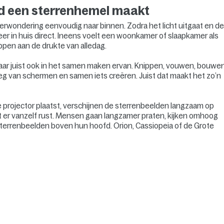
ond een sterrenhemel maakt
verwondering eenvoudig naar binnen. Zodra het licht uitgaat en d
eer in huis direct. Ineens voelt een woonkamer of slaapkamer als
pen aan de drukte van alledag.
, maar juist ook in het samen maken ervan. Knippen, vouwen, bouwe
eg van schermen en samen iets creëren. Juist dat maakt het zo’n
e projector plaatst, verschijnen de sterrenbeelden langzaam op
t er vanzelf rust. Mensen gaan langzamer praten, kijken omhoog
 sterrenbeelden boven hun hoofd. Orion, Cassiopeia of de Grote