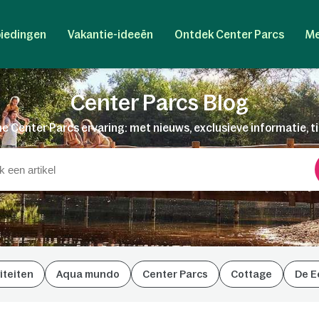
iedingen
Vakantie-ideeën
Ontdek Center Parcs
Me
Center Parcs Blog
e Center Parcs ervaring: met nieuws, exclusieve informatie, t
iteiten
Aqua mundo
Center Parcs
Cottage
De E