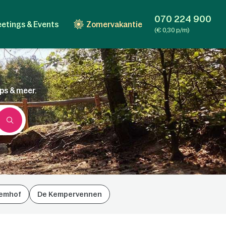
070 224 900
etings & Events
Zomervakantie
(€ 0,30 p/m)
ips & meer.
emhof
De Kempervennen