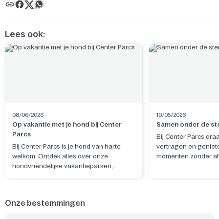
Lees ook:
08/06/2026
19/05/2026
Op vakantie met je hond bij Center
Samen onder de st
Parcs
Bij Center Parcs dra
Bij Center Parcs is je hond van harte
vertragen en geniet
welkom. Ontdek alles over onze
momenten zonder afl
hondvriendelijke vakantieparken,
Sterrenkijken laat j
hondenfaciliteiten en wat er in de
aan de drukte en bre
omgeving te doen is.
verwondering en ec
elkaar. Met een DIY 
Onze bestemmingen
verander je eenvoud
slaapkamer in een 