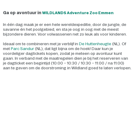
Ga op avontuur in
WILDLANDS Adventure Zoo Emmen
In één dag maak je er een hele wereldexpeditie, door de jungle, de
savanne én het poolgebied, en sta je oog in oog met de meest
bijzondere dieren. Voor volwassenen net zo leuk als voor kinderen.
Ideaal om te combineren met je verblijf in
De Huttenheugte
(NL). Of
met
Parc Sandur
(NL), dat ligt bijna om de hoek! Daar kun je
voordeliger dagtickets kopen, zodat je meteen op avontuur kunt
gaan. In verband met de maatregelen dien je bij het reserveren van
je dagticket een begintijd (10:00 – 10:30 / 10:30 – 11:00 / na 11:00)
aan te geven om de doorstroming in Wildland goed te laten verlopen.