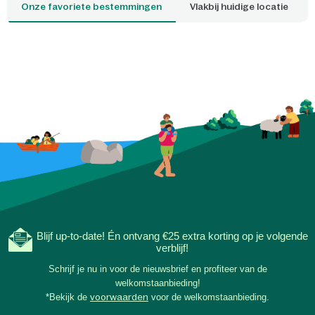
Onze favoriete bestemmingen
Vlakbij huidige locatie
sterrenhemel, terwij
knutselen al onderd
wordt. Ook de glow-i
sterrenposter nodig
sterrenbeelden te o
verhalen te delen. Zo
tijdens eenvoudige, 
avonden de mooiste 
samen offline onder 
Blijf up-to-date! Én ontvang €25 extra korting op je volgende
verblijf!
Schrijf je nu in voor de nieuwsbrief en profiteer van de
welkomstaanbieding!
*Bekijk de
voorwaarden
voor de welkomstaanbieding.