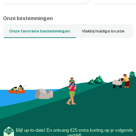
hondenfaciliteiten en wat er in de
aan de drukte en bre
omgeving te doen is.
verwondering en ec
elkaar. Met een DIY 
Onze bestemmingen
verander je eenvoud
slaapkamer in een 
Onze favoriete bestemmingen
Vlakbij huidige locatie
sterrenhemel, terwij
knutselen al onderd
wordt. Ook de glow-i
sterrenposter nodig
sterrenbeelden te o
verhalen te delen. Zo
tijdens eenvoudige, 
avonden de mooiste 
samen offline onder 
Blijf up-to-date! Én ontvang €25 extra korting op je volgende
verblijf!