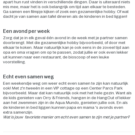
apart hun rust vinden in verschillende dingen. Daar is uiteraard niets
mis mee, maar het is ook belangrijk om tijd aan elkaar te besteden.
Ga samen een filmpje kijken of zoek een gezamenlijke hobby. Of wat
dacht je van samen aan tafel dineren als de kinderen in bed liggen!
Een avond per week
Zorg dat je in elk geval één avond in de week met je partner samen
doorbrengt. Met die gezamenlijke hobby bijvoorbeeld, of door met
elkaar te koken. Maar natuurlijk kan je ook eens in de zoveel tijd aan
opa en oma vragen om op te passen, zodat jullie er ook even lekker
uit kunnen naar een restaurant, de bioscoop of een leuke
voorstelling.
Echt even samen weg
Een weekendje weg om weer echt even samen te zijn kan natuurlijk
ook! Met z'n tweeën in een VIP cottage op een Center Parcs Park
bijvoorbeeld. Maar dat kan natuurlijk ook met het hele gezin. Want als
de kids genieten van Orry & Friends, hangen in de HangOut of lekker
aan het zwemmen zijn in de Aqua Mundo, genieten jullie ook. En als
de kinderen in bed liggen kunnen papa en mama 's avonds even
extra samenzijn.
Wat is jouw favoriete manier om echt even samen te zijn met je partner?