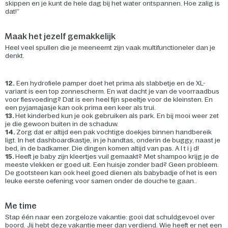
skippen en je kunt de hele dag bij het water ontspannen. Hoe zalig is
dat!”
Maak het jezelf gemakkelijk
Heel veel spullen die je meeneemt zijn vaak multifunctioneler dan je
denkt.
12.
Een hydrofiele pamper doet het prima als slabbetje en de XL-
variant is een top zonnescherm. En wat dacht je van de voorraadbus
voor flesvoeding? Dat is een heel fijn speeltje voor de kleinsten. En
een pyjamajasje kan ook prima een keer als trui.
13.
Het kinderbed kun je ook gebruiken als park. En bij mooi weer zet
je die gewoon buiten in de schaduw.
14.
Zorg dat er altijd een pak vochtige doekjes binnen handbereik
ligt. In het dashboardkastje, in je handtas, onderin de buggy, naast je
bed, in de badkamer. Die dingen komen altijd van pas. A l t i j d!
15.
Heeft je baby zijn kleertjes vuil gemaakt? Met shampoo krijg je de
meeste vlekken er goed uit. Een huisje zonder bad? Geen probleem.
De gootsteen kan ook heel goed dienen als babybadje of het is een
leuke eerste oefening voor samen onder de douche te gaan..
Me time
Stap één naar een zorgeloze vakantie: gooi dat schuldgevoel over
boord. Jij hebt deze vakantie meer dan verdiend. Wie heeft er net een