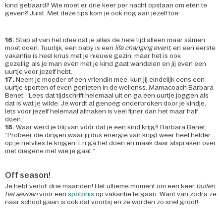
kind gebaard? Wie moet er drie keer per nacht opstaan om eten te
geven? Juist. Met deze tips kom je ook nog aan jezelf toe:
16.
Stap af van het idee dat je alles de hele tijd alleen maar sámen
moet doen. Tuurlijk, een baby is een
life changing event
, en een eerste
vakantie is heel knus met je nieuwe gezin, maar het is ook
gezellig als je man even met je kind gaat wandelen en jij even een
uurtje voor jezelf hebt.
17.
Neem je moeder of een vriendin mee: kun jij eindelijk eens een
uurtje sporten of even genieten in de wellenss. Mamacoach Barbara
Benet: “Lees dat tijdschrift helemaal uit en ga een uurtje joggen als
dat is wat je wilde. Je wordt al genoeg onderbroken door je kindje.
Iets voor jezelf helemaal afmaken is veel fijner dan het maar half
doen.”
18.
Waar werd je blij van vóór dat je een kind krijg? Barbara Benet:
“Probeer die dingen waar jij dus energie van krijgt weer heel helder
op je netvlies te krijgen. En ga het doen en maak daar afspraken over
met diegene met wie je gaat.”
Off season!
Je hebt verlof: drie maanden! Het ultieme moment om een keer
buiten
het seizoen
voor een
spotprijs
op vakantie te gaan. Want van zodra ze
naar school gaan is ook dat voorbij en ze worden zo snel groot!