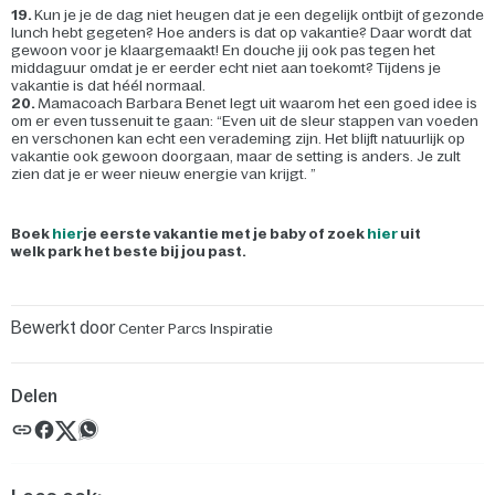
19.
Kun je je de dag niet heugen dat je een degelijk ontbijt of gezonde
lunch hebt gegeten? Hoe anders is dat op vakantie? Daar wordt dat
gewoon voor je klaargemaakt! En douche jij ook pas tegen het
middaguur omdat je er eerder echt niet aan toekomt? Tijdens je
vakantie is dat héél normaal.
20.
Mamacoach Barbara Benet legt uit waarom het een goed idee is
om er even tussenuit te gaan: “Even uit de sleur stappen van voeden
en verschonen kan echt een verademing zijn. Het blijft natuurlijk op
vakantie ook gewoon doorgaan, maar de setting is anders. Je zult
zien dat je er weer nieuw energie van krijgt. ”
Boek
hier
je eerste vakantie met je baby of zoek
hier
uit
welk park het beste bij jou past.
Bewerkt door
Center Parcs Inspiratie
Delen