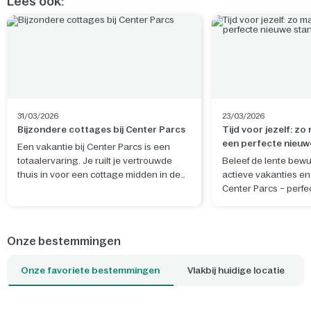
Lees ook:
31/03/2026
23/03/2026
Bijzondere cottages bij Center Parcs
Tijd voor jezelf: zo
een perfecte nieuw
Een vakantie bij Center Parcs is een
totaalervaring. Je ruilt je vertrouwde
Beleef de lente bewu
thuis in voor een cottage midden in de
actieve vakanties en 
natuur. De ideale plek om te ontspannen
Center Parcs – perfe
en nieuwe herinneringen te maken. Wil
rustgevende nieuwe 
je je verblijf nog specialer maken? Boek
en geest.
dan een van de unieke cottages, waar je
Onze bestemmingen
bijvoorbeeld kunt slapen tussen de
boomtoppen of kunt overnachten op het
Onze favoriete bestemmingen
Vlakbij huidige locatie
water. Welke cottage is jouw favoriet?