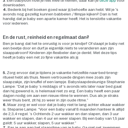
3
. Een babyfoon hoef je niet mee te nemen, daar kan je
deze app
voor
downloaden.
4.
Bedenk bij het boeken goed waar jij behoefte aan hebt. Wil je 's
avonds nog gezellig kunnen babbelen / filmpje kijken? Dan is het
handig dat je baby een aparte kamer heeft. Het is tenslotte vakantie
voor iedereen.
En de rust, reinheid en regelmaat dan?
Ben je bang dat het te onrustig is voor je kindje? Of slaapt je baby net
een beetje door en durf je eigenlijk niets te veranderen aan zijn
slaappatroon? Kinderen zijn flexibeler dan je denkt. Met deze tips
heeft je baby een net zo fijne vakantie als jij
5.
Zorg ervoor dat je tijdens je vakantie hetzelfde naar-bed-breng-
ritueel hebt als thuis. Neem vertrouwde dingen mee zoals zijn
slaapzakje, zijn knuffel of een lampje. Babyslaapdeskunige Stephanie
Lampe: “Dat je baby ’s middags of ‘s avonds iets later naar bed gaat
dan hij gewend is, is helemaal niet zo erg. Een baby heeft een paar
dagen nodig om aan een nieuw ritme te wennen. Dus als je straks
weer thuis bent, zit hij zo weer in zijn oude ritme.”
6.
Maar zorg er wel voor dat je baby niet te lang achter elkaar wakker
is. Stepanie Lampe: “Voor een baby vanaf 8 maanden hanteer ik altijd
de 2,3,4-regel. ’s Ochtends 2 uur wakker en dan slapen, dan 3 uur
wakker en slapen, dan 4 uur en weer slapen. Bij een baby van 1,5 jaar
geldt: 5 uur wakker, slapen, 5 uur wakker.”
7.
Pas je aan aan het slaapritme van je baby. Ga niet net zwemmen