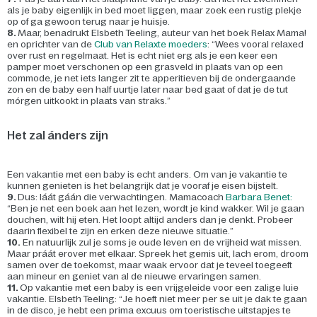
als je baby eigenlijk in bed moet liggen, maar zoek een rustig plekje
op of ga gewoon terug naar je huisje.
8.
Maar, benadrukt Elsbeth Teeling, auteur van het boek Relax Mama!
en oprichter van de
Club van Relaxte moeders
: “Wees vooral relaxed
over rust en regelmaat. Het is echt niet erg als je een keer een
pamper moet verschonen op een grasveld in plaats van op een
commode, je net iets langer zit te apperitieven bij de ondergaande
zon en de baby een half uurtje later naar bed gaat of dat je de tut
mórgen uitkookt in plaats van straks.”
Het zal ánders zijn
Een vakantie met een baby is echt anders. Om van je vakantie te
kunnen genieten is het belangrijk dat je vooraf je eisen bijstelt.
9.
Dus: láát gáán die verwachtingen. Mamacoach
Barbara Benet:
“Ben je net een boek aan het lezen, wordt je kind wakker. Wil je gaan
douchen, wilt hij eten. Het loopt altijd anders dan je denkt. Probeer
daarin flexibel te zijn en erken deze nieuwe situatie.”
10.
En natuurlijk zul je soms je oude leven en de vrijheid wat missen.
Maar práát erover met elkaar. Spreek het gemis uit, lach erom, droom
samen over de toekomst, maar waak ervoor dat je teveel toegeeft
aan mineur en geniet van al de nieuwe ervaringen samen.
11.
Op vakantie met een baby is een vrijgeleide voor een zalige luie
vakantie. Elsbeth Teeling: “Je hoeft niet meer per se uit je dak te gaan
in de disco, je hebt een prima excuus om toeristische uitstapjes te