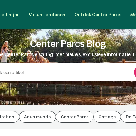
iedingen
Vakantie-ideeën
Ontdek Center Parcs
Me
Center Parcs Blog
e Center Parcs ervaring: met nieuws, exclusieve informatie, t
iteiten
Aqua mundo
Center Parcs
Cottage
De E