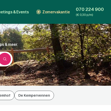
070 224 900
etings & Events
Zomervakantie
(€ 0,30 p/m)
ips & meer.
emhof
De Kempervennen