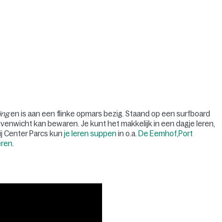
ing
en is aan een flinke opmars bezig. Staand op een surfboard
e evenwicht kan bewaren. Je kunt het makkelijk in een dagje leren,
ij Center Parcs kun
je leren suppen
in o.a.
De Eemhof,
Port
ren
.