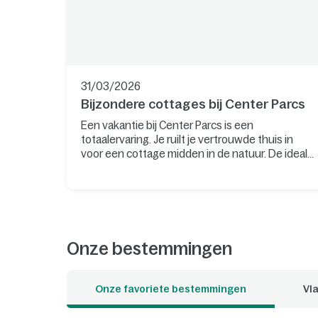
31/03/2026
Bijzondere cottages bij Center Parcs
Een vakantie bij Center Parcs is een
totaalervaring. Je ruilt je vertrouwde thuis in
voor een cottage midden in de natuur. De ideale
plek om te ontspannen en nieuwe
herinneringen te maken. Wil je je verblijf nog
specialer maken? Boek dan een van de unieke
cottages, waar je bijvoorbeeld kunt slapen
tussen de boomtoppen of kunt overnachten op
het water. Welke cottage is jouw favoriet?
Onze bestemmingen
Onze favoriete bestemmingen
Vla