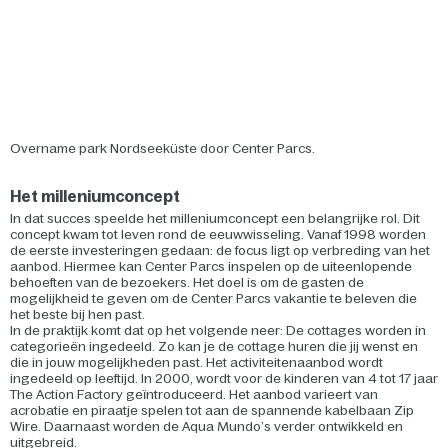
Overname park Nordseeküste door Center Parcs.
Het milleniumconcept
In dat succes speelde het milleniumconcept een belangrijke rol. Dit
concept kwam tot leven rond de eeuwwisseling. Vanaf 1998 worden
de eerste investeringen gedaan: de focus ligt op verbreding van het
aanbod. Hiermee kan Center Parcs inspelen op de uiteenlopende
behoeften van de bezoekers. Het doel is om de gasten de
mogelijkheid te geven om de Center Parcs vakantie te beleven die
het beste bij hen past.
In de praktijk komt dat op het volgende neer: De cottages worden in
categorieën ingedeeld. Zo kan je de cottage huren die jij wenst en
die in jouw mogelijkheden past. Het activiteitenaanbod wordt
ingedeeld op leeftijd. In 2000, wordt voor de kinderen van 4 tot 17 jaar
The Action Factory geïntroduceerd. Het aanbod varieert van
acrobatie en piraatje spelen tot aan de spannende kabelbaan Zip
Wire. Daarnaast worden de Aqua Mundo’s verder ontwikkeld en
uitgebreid.