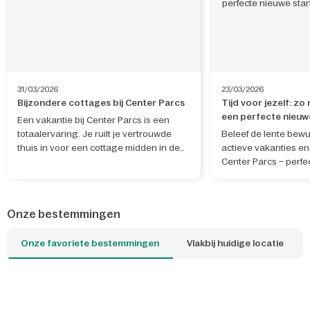
31/03/2026
23/03/2026
Bijzondere cottages bij Center Parcs
Tijd voor jezelf: zo
een perfecte nieuw
Een vakantie bij Center Parcs is een
totaalervaring. Je ruilt je vertrouwde
Beleef de lente bewu
thuis in voor een cottage midden in de
actieve vakanties en 
natuur. De ideale plek om te ontspannen
Center Parcs – perfe
en nieuwe herinneringen te maken. Wil
rustgevende nieuwe 
je je verblijf nog specialer maken? Boek
en geest.
dan een van de unieke cottages, waar je
Onze bestemmingen
bijvoorbeeld kunt slapen tussen de
boomtoppen of kunt overnachten op het
Onze favoriete bestemmingen
Vlakbij huidige locatie
water. Welke cottage is jouw favoriet?