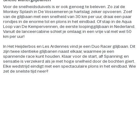
Voor de snelheidsduivels is er ook genoeg te beleven. Zo zal de
Monkey Splash in De Vossemeren je hartslag zeker opvoeren. Zoef
van de glijbaan met een snelheid van 30 km per uur, draai een paar
rondjes in de enorme tol en plons in het eindbad. Of stap in de Aqua
Loop van De Kempervennen, de eerste loopingglijbaan in Nederland.
Vanuit de lanceercabine schiet je omlaag in een vrije val met wel 50
km per uur!
In Het Heijderbos en Les Ardennes vind je een Duo Racer glijbaan. Dit
zijn twee identieke glijbanen naast elkaar, waarmee je een
spannende race kunt houden. Klaar voor de start, af! Spanning en
sensatie is verzekerd als je met hoge snelheid door de bochten giert.
Elke wedstrijd eindigt met een spectaculaire plons in het eindbad. Wie
zet de snelste tijd neer?