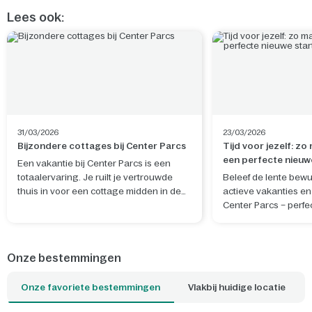
Lees ook:
31/03/2026
23/03/2026
Bijzondere cottages bij Center Parcs
Tijd voor jezelf: zo
een perfecte nieuw
Een vakantie bij Center Parcs is een
totaalervaring. Je ruilt je vertrouwde
Beleef de lente bewu
thuis in voor een cottage midden in de
actieve vakanties en 
natuur. De ideale plek om te ontspannen
Center Parcs – perfe
en nieuwe herinneringen te maken. Wil
rustgevende nieuwe 
je je verblijf nog specialer maken? Boek
en geest.
dan een van de unieke cottages, waar je
Onze bestemmingen
bijvoorbeeld kunt slapen tussen de
boomtoppen of kunt overnachten op het
Onze favoriete bestemmingen
Vlakbij huidige locatie
water. Welke cottage is jouw favoriet?