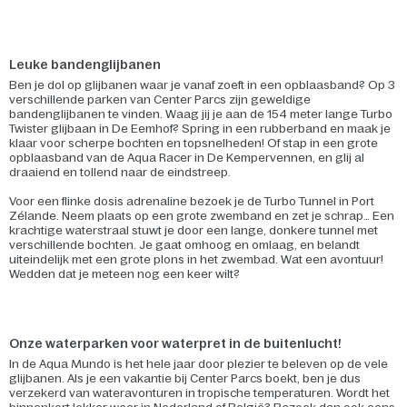
Leuke bandenglijbanen
Ben je dol op glijbanen waar je vanaf zoeft in een opblaasband? Op 3
verschillende parken van Center Parcs zijn geweldige
bandenglijbanen te vinden. Waag jij je aan de 154 meter lange Turbo
Twister glijbaan in De Eemhof? Spring in een rubberband en maak je
klaar voor scherpe bochten en topsnelheden! Of stap in een grote
opblaasband van de Aqua Racer in De Kempervennen, en glij al
draaiend en tollend naar de eindstreep.
Voor een flinke dosis adrenaline bezoek je de Turbo Tunnel in Port
Zélande. Neem plaats op een grote zwemband en zet je schrap… Een
krachtige waterstraal stuwt je door een lange, donkere tunnel met
verschillende bochten. Je gaat omhoog en omlaag, en belandt
uiteindelijk met een grote plons in het zwembad. Wat een avontuur!
Wedden dat je meteen nog een keer wilt?
Onze waterparken voor waterpret in de buitenlucht!
In de Aqua Mundo is het hele jaar door plezier te beleven op de vele
glijbanen. Als je een vakantie bij Center Parcs boekt, ben je dus
verzekerd van wateravonturen in tropische temperaturen. Wordt het