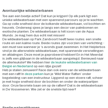
Avontuurlijke wildwaterbanen
Toe aan een beetje actie? Dat kun je krijgen! Op elk park ligt een
unieke wildwaterbaan met een spannend parcours op je te wachten.
Ga op volle snelheid door de kolkende wildwaterbaan, vol bochten en
heuvels. Onderweg sjees je langs een decor van palmbomen en
exotische planten. De wildwaterbaan is hét icoon van de Aqua
Mundo. Je mag hem dus echt niet missen!
De wildwaterbaan op Park Zandvoort heeft twee routes: een snelle
route en een kalme route. Beide routes zijn voorzien van verlichting -
een must-see wanneer je ‘s avonds gaat zwemmen. In Het Heijderbos
vind je de allersnelste wildwaterbaan, met spannende versnellingen
en afdalingen. Deze moet je geprobeerd hebben! En in Het Meerdal
is zelfs een glijbaan in de wildwaterbaan aangelegd. Benieuwd naar
de allerleukste? We hebben hier
de leukste wildwaterbanen van
België en Nederland
op een rijtje gezet!
Heb je stalen zenuwen? Race dan ook eens van de wildwaterbaan
met een raft! In
deze parken
kun je ‘Wild Water Raften’ onder
begeleiding van een instructeur. Liggend op een stoere raft, scheer
je met hoge snelheid door de bochten en onder de waterpartijen
door. Onze favoriete baan om op de raften? Dat is de wildwaterbaan
in De Vossemeren. Wie zet er de snelste tijd neer?
Snelle waterglijbanen