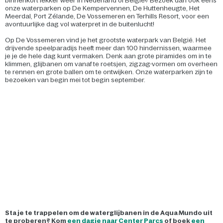
binnenkort lekker weer in Nederland of België? Bezoek dan ook eens
onze waterparken op De Kempervennen, De Huttenheugte, Het
Meerdal, Port Zélande, De Vossemeren en Terhills Resort, voor een
avontuurlijke dag vol waterpret in de buitenlucht!
Op De Vossemeren vind je het grootste waterpark van België. Het
drijvende speelparadijs heeft meer dan 100 hindernissen, waarmee
je je de hele dag kunt vermaken. Denk aan grote piramides om in te
klimmen, glijbanen om vanaf te roetsjen, zigzag-vormen om overheen
te rennen en grote ballen om te ontwijken. Onze waterparken zijn te
bezoeken van begin mei tot begin september.
Sta je te trappelen om de waterglijbanen in de Aqua Mundo uit
te proberen? Kom
een dagje naar Center Parcs
of boek
een