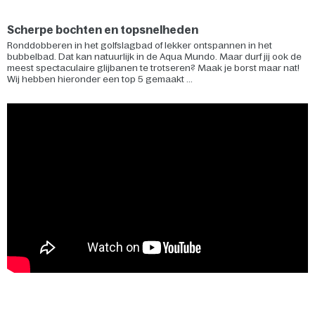
Scherpe bochten en topsnelheden
Ronddobberen in het golfslagbad of lekker ontspannen in het
bubbelbad. Dat kan natuurlijk in de Aqua Mundo. Maar durf jij ook de
meest spectaculaire glijbanen te trotseren? Maak je borst maar nat!
Wij hebben hieronder een top 5 gemaakt ...