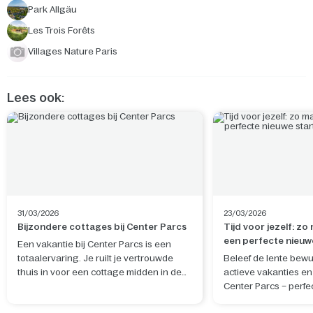
Park Allgäu
Les Trois Forêts
Villages Nature Paris
Lees ook:
31/03/2026
23/03/2026
Bijzondere cottages bij Center Parcs
Tijd voor jezelf: zo
een perfecte nieuw
Een vakantie bij Center Parcs is een
totaalervaring. Je ruilt je vertrouwde
Beleef de lente bewu
thuis in voor een cottage midden in de
actieve vakanties en 
natuur. De ideale plek om te ontspannen
Center Parcs – perfe
en nieuwe herinneringen te maken. Wil
rustgevende nieuwe 