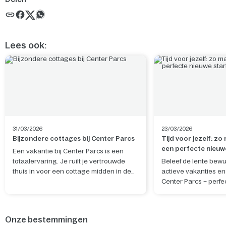
Lees ook:
31/03/2026
23/03/2026
Bijzondere cottages bij Center Parcs
Tijd voor jezelf: zo
een perfecte nieuw
Een vakantie bij Center Parcs is een
totaalervaring. Je ruilt je vertrouwde
Beleef de lente bewu
thuis in voor een cottage midden in de
actieve vakanties en 
natuur. De ideale plek om te ontspannen
Center Parcs – perfe
en nieuwe herinneringen te maken. Wil
rustgevende nieuwe 
je je verblijf nog specialer maken? Boek
en geest.
dan een van de unieke cottages, waar je
Onze bestemmingen
bijvoorbeeld kunt slapen tussen de