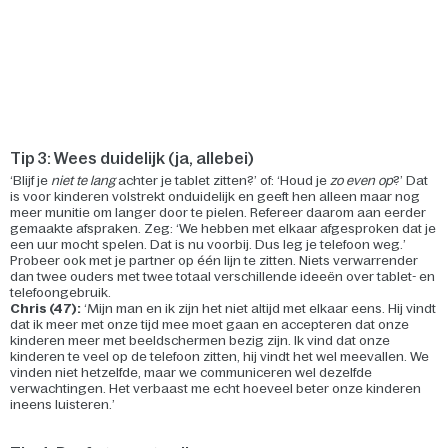
Tip 3: Wees duidelijk (ja, allebei)
‘Blijf je
niet te lang
achter je tablet zitten?’ of: ‘Houd je
zo even op
?’ Dat
is voor kinderen volstrekt onduidelijk en geeft hen alleen maar nog
meer munitie om langer door te pielen. Refereer daarom aan eerder
gemaakte afspraken. Zeg: ‘We hebben met elkaar afgesproken dat je
een uur mocht spelen. Dat is nu voorbij. Dus leg je telefoon weg.’
Probeer ook met je partner op één lijn te zitten. Niets verwarrender
dan twee ouders met twee totaal verschillende ideeën over tablet- en
telefoongebruik.
Chris (47):
‘Mijn man en ik zijn het niet altijd met elkaar eens. Hij vindt
dat ik meer met onze tijd mee moet gaan en accepteren dat onze
kinderen meer met beeldschermen bezig zijn. Ik vind dat onze
kinderen te veel op de telefoon zitten, hij vindt het wel meevallen. We
vinden niet hetzelfde, maar we communiceren wel dezelfde
verwachtingen. Het verbaast me echt hoeveel beter onze kinderen
ineens luisteren.’