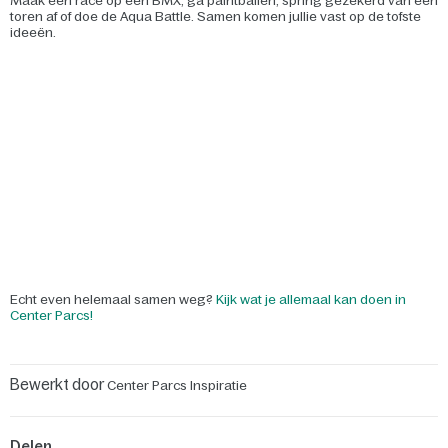
Maak een race op een BMX, ga paintballen, spring gezekerd van een
toren af of doe de Aqua Battle. Samen komen jullie vast op de tofste
ideeën.
Echt even helemaal samen weg?
Kijk wat je allemaal kan doen in
Center Parcs!
Bewerkt door
Center Parcs Inspiratie
Delen