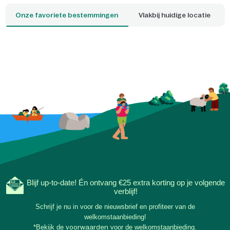
boomtoppen of kunt overnachten op het
Onze favoriete bestemmingen
Vlakbij huidige locatie
water. Welke cottage is jouw favoriet?
Blijf up-to-date! Én ontvang €25 extra korting op je volgende
verblijf!
Schrijf je nu in voor de nieuwsbrief en profiteer van de
welkomstaanbieding!
*Bekijk de
voorwaarden
voor de welkomstaanbieding.