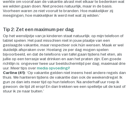
werkte om vooraf aan de vakantie alvast met elkaar te bedenken wat
we wilden gaan doen. Niet precies natuurlijk, maar in de basis.
Voorheen waren ze niet vooruit te branden. Hoe makkelijker zij
meegingen, hoe makkelijker ik werd met wat zij wilden.’
Tip 2: Zet een maximum per dag
Op het wenslijstje van je kinderen staat natuurlijk: op mijn telefoon of
tablet spelen. Het past misschien niet in jouw plaatje van een
geslaagde vakantie, maar respecteer ook hún wensen. Maak er wel
duidelijk afspraken over. Hoelang ze per dag mogen spelen
bijvoorbeeld, en dat de telefoons van tafel gaan tijdens het eten, als
jullie op een terrasje wat drinken en aan het praten zijn. Een goede
richtlijn is: ongeveer twee uur beeldschermtijd per dag; maximaal drie
uur. Meer tips over
media opvoeding?
Carline (41)
: ‘Op vakantie gelden niet ineens heel andere regels dan
thuis. We hanteren tijdens de vakantie dan ook de weekendregel. Ik
gun ze dan iets meer tijd op hun telefoon. Na anderhalf uur roep ik
gewoon: de tijd zit erop! En dan trekken we een spelletje uit de kast of
stuur ik ze naar buiten.’