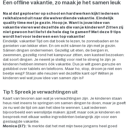
Een offline vakantie, zo maak je het samen leuk
Na al dat geploeter op school en hard werken kijkt iedereen
reikhalzend uit naar die welverdiende vakantie. Eindelijk
quality time met je gezin. Hoop je. Want is jouw idee van
vakantie vieren wel dezelfde als die van je kinderen? Zitten zij
niet gewoon het liefst de hele dag te gamen? Met deze 9 tips
wordt het voor iedereen een top vakantie!
Eindelijk: vakantie! Tijd om dat boek te lezen, te zonnebaden en te
genieten van lekker eten. En om echt sámen te zijn met je gezin.
Sámen dingen ondernemen. Gezellig uit eten, de bergen in,
zwemmen, gezellig rond het kampvuur zitten, een kasteel bezoeken:
dat soort dingen. Je neemt je stellig voor niet te streng te zijn: je
kinderen hebben immers óók vakantie. Dus je wilt geen geruzie en
gekibbel over tablets en telefoons. Maar ho, stop, droom je niet een
beetje weg? Staan alle neuzen wel dezelfde kant op? Wéten je
kinderen wel wat jouw idee van samen zijn is?
Tip 1: Spreek je verwachtingen uit
Kaart van tevoren aan wat je verwachtingen zijn. Je kinderen staan
heus niet ineens te springen om samen dingen te doen, maar je geeft
ze nu wel de tijd om aan het idee te wennen. Laat iedereen
bijvoorbeeld een wenslijstje maken: jijzelf, maar ook je kinderen en
bespreek met elkaar welke ingrediënten belangrijk zijn voor een
geslaagde vakantie.
Monica (37):
‘Ik merkte dat het met mijn twee jongens heel goed