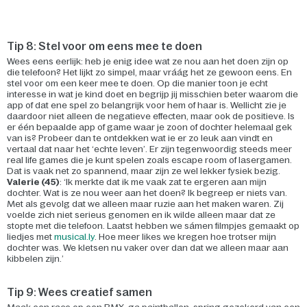
Tip 8: Stel voor om eens mee te doen
Wees eens eerlijk: heb je enig idee wat ze nou aan het doen zijn op
die telefoon? Het lijkt zo simpel, maar vráág het ze gewoon eens. En
stel voor om een keer mee te doen. Op die manier toon je echt
interesse in wat je kind doet en begrijp jij misschien beter waarom die
app of dat ene spel zo belangrijk voor hem of haar is. Wellicht zie je
daardoor niet alleen de negatieve effecten, maar ook de positieve. Is
er één bepaalde app of game waar je zoon of dochter helemaal gek
van is? Probeer dan te ontdekken wat ie er zo leuk aan vindt en
vertaal dat naar het ‘echte leven’. Er zijn tegenwoordig steeds meer
real life games die je kunt spelen zoals escape room of lasergamen.
Dat is vaak net zo spannend, maar zijn ze wel lekker fysiek bezig.
Valerie (45)
: ‘Ik merkte dat ik me vaak zat te ergeren aan mijn
dochter. Wat is ze nou weer aan het doen? Ik begreep er niets van.
Met als gevolg dat we alleen maar ruzie aan het maken waren. Zij
voelde zich niet serieus genomen en ik wilde alleen maar dat ze
stopte met die telefoon. Laatst hebben we sámen filmpjes gemaakt op
liedjes met
musical.ly
. Hoe meer likes we kregen hoe trotser mijn
dochter was. We kletsen nu vaker over dan dat we alleen maar aan
kibbelen zijn.’
Tip 9: Wees creatief samen