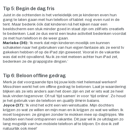
Tip 5: Begin de dag fris
Juist in de ochtenden is het verleidelijk om je kinderen even hun
gang te laten gaan met hun telefoon of tablet: nog even rust in de
tent. Maar bedenk óók dat kinderen ná het kijken naar een
beeldscherm een stuk minder goed in staat zijn om zélf iets creatiefs
te bedenken. Laat ze dus eerst een leuke activiteit bedenken voordat
ze met hun telefoon in de weer gaan.
Marieke (36):
‘Ik merk dat mijn kinderen moeilijk om kunnen
schakelen naar het gebruiken van hun eigen fantasie als ze eerst tv
gekeken hebben of op de iPad zijn geweest. Vooral in de vakantie
was dat echt opvallend. Nu ik ze niet meteen achter hun iPad zet,
bedenken ze de grappigste dingen.’
Tip 6: Beloon offline gedrag
Merk je dat voorgaande tips bij jouw kids niet helemaal werken?
Misschien werkt het om offline gedrag te belonen. Laat je waardering
blijken als ze iets anders aan het doen zijn en zet er iets wat ze heel
leuk vinden tegenover. Of ruil ‘tijd samen’ in voor ‘tijd online’. Zo houd
je het gebruik van de telefoon en
quality time
in balans.
Joyce (37):
‘Ik vind het echt een win-winsituatie. Mijn dochters
krijgen zo wat ze willen en mijn man en ik krijgen zo wat we willen. Ik
moet toegeven: ze gingen zonder te mokken mee op dagtripjes. We
hadden een heel ontspannen vakantie. Dit jaar wil ik ze uitdagen zo
lang mogelijk van hun mobiele telefoon af te blijven. En doe ik zelf
natuurlijk ook mee!’