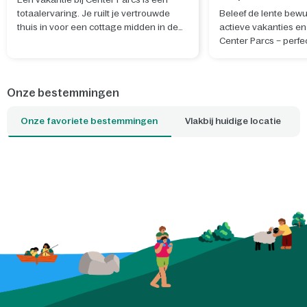
totaalervaring. Je ruilt je vertrouwde
Beleef de lente bewu
thuis in voor een cottage midden in de
actieve vakanties en 
natuur. De ideale plek om te ontspannen
Center Parcs – perfe
en nieuwe herinneringen te maken. Wil
rustgevende nieuwe 
je je verblijf nog specialer maken? Boek
en geest.
dan een van de unieke cottages, waar je
Onze bestemmingen
bijvoorbeeld kunt slapen tussen de
boomtoppen of kunt overnachten op het
Onze favoriete bestemmingen
Vlakbij huidige locatie
water. Welke cottage is jouw favoriet?