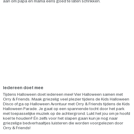
aan om papa en mama eens goed te laten schrikken.
Iedereen doet mee
Tijdens Halloween doet iedereen mee! Vier Halloween samen met
Orry & Friends. Maak griezelig veel plezier tijdens de Kids Halloween
Disco of ga op Halloween Avontuur met Orry & Friends tijdens de Kids
Halloween Parade. Je gaat op een spannende tocht door het park
met toepasselijke muziek op de achtergrond. Lukt het jou om je hoofd
koel te houden? Én zelfs voor het slapen gaan kun je nog naar
griezelige bedverhaaltjes luisteren die worden voorgelezen door
Orry & Friends!