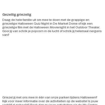
Gezellig griezelig
Daag de hele familie uit om mee te doen met de grappige en
griezelige Halloween Quiz Night in De Market Dome of kijk een
griezelige film met de Halloween Movienight in het Outdoor Theater.
Gooi jij van schrik je popcorn in de lucht of schrik jij helemaal nergens
van?
Griezel jij met ons mee in één van onze parken tijdens Halloween?
Kijk voor meer informatie over de activiteiten op de website! Is jouw
verblijf al geboekt? Boek dan nu jouw activiteiten via de My Center