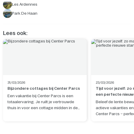
Les Ardennes
Park De Haan
Lees ook:
31/03/2026
23/03/2026
Bijzondere cottages bij Center Parcs
Tijd voor jezelf: zo
een perfecte nieuw
Een vakantie bij Center Parcs is een
totaalervaring. Je ruilt je vertrouwde
Beleef de lente bewu
thuis in voor een cottage midden in de
actieve vakanties en 
natuur. De ideale plek om te ontspannen
Center Parcs – perfe
en nieuwe herinneringen te maken. Wil
rustgevende nieuwe 
je je verblijf nog specialer maken? Boek
en geest.
dan een van de unieke cottages, waar je