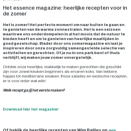
Het essence magazine: heerlijke recepten voor in
de zomer
Het is zomer! Het perfecte moment om naar buiten te gaan en
te genieten van de warme zonnestralen. Het is een seizoen
waarin we ons onderdompelen in al het moois dat de natuur te
bieden heeft en om te genieten van heerlijke maaltijden in
goed gezelschap. Blader door ons zomermagazine en laat je
inspireren door onze zorgvuldig samengestelde selectie van
activiteiten en gerechten. Of je nu in ons park bent of thuis
verblijft, wij maken jouw zomer onvergetelijk.
Ontdek onze heerlijke, makkelijk te maken gerechten die geschikt
zijn voor zowel keuken beginners als ervaren koks. Van lekkere
hapjes tot mediterrane smaken, frisse salades en exotische recepten,
er is voor ieder wat wils!
Welk recept ga jij het eerste maken?
Download hier het magazine!
Of bekijk de heerlijke recepten van Wim Ballieu op
ons