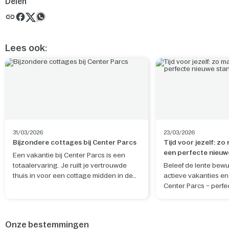
Delen
Lees ook:
31/03/2026
23/03/2026
Bijzondere cottages bij Center Parcs
Tijd voor jezelf: zo
een perfecte nieuw
Een vakantie bij Center Parcs is een
totaalervaring. Je ruilt je vertrouwde
Beleef de lente bewu
thuis in voor een cottage midden in de
actieve vakanties en 
natuur. De ideale plek om te ontspannen
Center Parcs – perfe
en nieuwe herinneringen te maken. Wil
rustgevende nieuwe 
je je verblijf nog specialer maken? Boek
en geest.
dan een van de unieke cottages, waar je
Onze bestemmingen
bijvoorbeeld kunt slapen tussen de