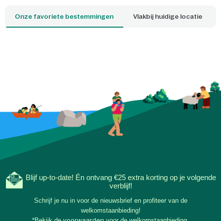
boomtoppen of kunt overnachten op het
Onze favoriete bestemmingen
Vlakbij huidige locatie
water. Welke cottage is jouw favoriet?
Blijf up-to-date! Én ontvang €25 extra korting op je volgende
verblijf!
Schrijf je nu in voor de nieuwsbrief en profiteer van de
welkomstaanbieding!
*Bekijk de
voorwaarden
voor de welkomstaanbieding.