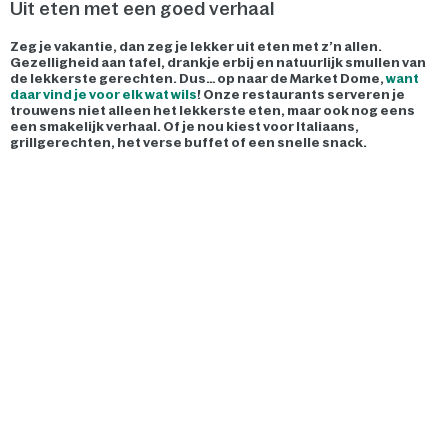
Uit eten met een goed verhaal
Zeg je vakantie, dan zeg je lekker uit eten met z’n allen.
Gezelligheid aan tafel, drankje erbij en natuurlijk smullen van
de lekkerste gerechten. Dus… op naar de Market Dome,
want
daar vind je voor elk wat wils
! Onze restaurants serveren je
trouwens niet alleen het lekkerste eten, maar ook nog eens
een smakelijk verhaal. Of je nou kiest voor Italiaans,
grillgerechten, het verse buffet of een snelle snack.