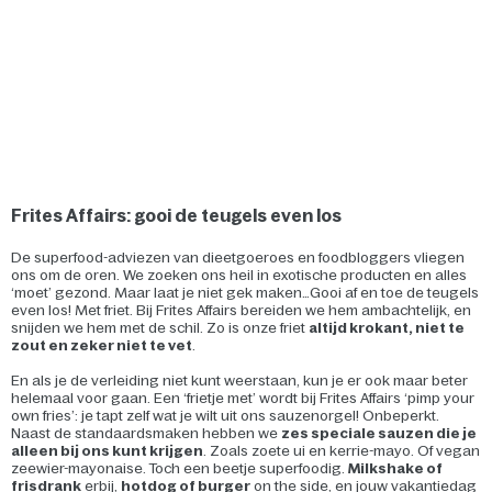
Frites Affairs: gooi de teugels even los
De superfood-adviezen van dieetgoeroes en foodbloggers vliegen
ons om de oren. We zoeken ons heil in exotische producten en alles
‘moet’ gezond. Maar laat je niet gek maken…Gooi af en toe de teugels
even los! Met friet. Bij Frites Affairs bereiden we hem ambachtelijk, en
snijden we hem met de schil. Zo is onze friet
altijd krokant, niet te
zout en zeker niet te vet
.
En als je de verleiding niet kunt weerstaan, kun je er ook maar beter
helemaal voor gaan. Een ‘frietje met’ wordt bij Frites Affairs ‘pimp your
own fries’: je tapt zelf wat je wilt uit ons sauzenorgel! Onbeperkt.
Naast de standaardsmaken hebben we
zes speciale sauzen die je
alleen bij ons kunt krijgen
. Zoals zoete ui en kerrie-mayo. Of vegan
zeewier-mayonaise. Toch een beetje superfoodig.
Milkshake of
frisdrank
erbij,
hotdog of burger
on the side, en jouw vakantiedag