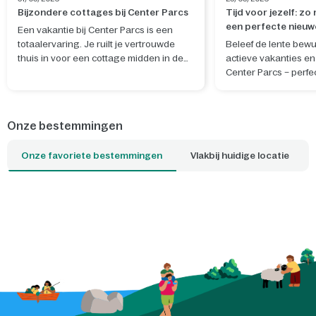
Bijzondere cottages bij Center Parcs
Tijd voor jezelf: zo
een perfecte nieuw
Een vakantie bij Center Parcs is een
totaalervaring. Je ruilt je vertrouwde
Beleef de lente bewu
thuis in voor een cottage midden in de
actieve vakanties en 
natuur. De ideale plek om te ontspannen
Center Parcs – perfe
en nieuwe herinneringen te maken. Wil
rustgevende nieuwe 
je je verblijf nog specialer maken? Boek
en geest.
dan een van de unieke cottages, waar je
Onze bestemmingen
bijvoorbeeld kunt slapen tussen de
boomtoppen of kunt overnachten op het
Onze favoriete bestemmingen
Vlakbij huidige locatie
water. Welke cottage is jouw favoriet?