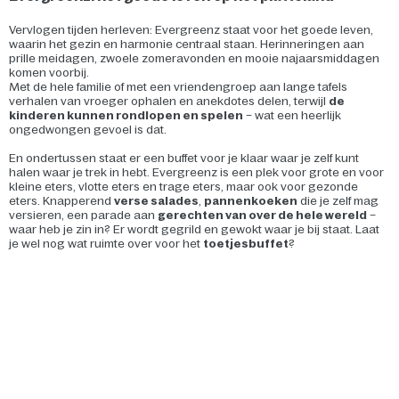
Vervlogen tijden herleven: Evergreenz staat voor het goede leven,
waarin het gezin en harmonie centraal staan. Herinneringen aan
prille meidagen, zwoele zomeravonden en mooie najaarsmiddagen
komen voorbij.
Met de hele familie of met een vriendengroep aan lange tafels
verhalen van vroeger ophalen en anekdotes delen, terwijl
de
kinderen kunnen rondlopen en spelen
– wat een heerlijk
ongedwongen gevoel is dat.
En ondertussen staat er een buffet voor je klaar waar je zelf kunt
halen waar je trek in hebt. Evergreenz is een plek voor grote en voor
kleine eters, vlotte eters en trage eters, maar ook voor gezonde
eters. Knapperend
verse salades
,
pannenkoeken
die je zelf mag
versieren, een parade aan
gerechten van over de hele wereld
–
waar heb je zin in? Er wordt gegrild en gewokt waar je bij staat. Laat
je wel nog wat ruimte over voor het
toetjesbuffet
?