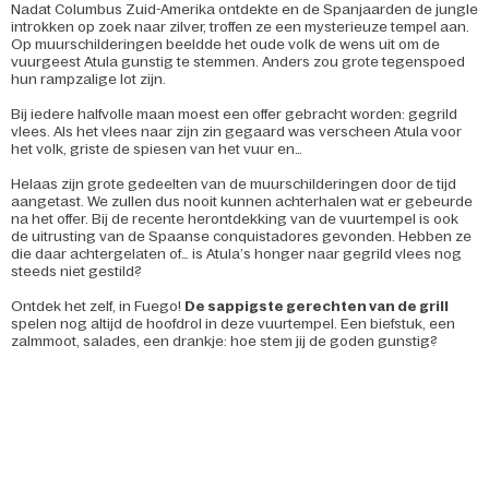
Nadat Columbus Zuid-Amerika ontdekte en de Spanjaarden de jungle
introkken op zoek naar zilver, troffen ze een mysterieuze tempel aan.
Op muurschilderingen beeldde het oude volk de wens uit om de
vuurgeest Atula gunstig te stemmen. Anders zou grote tegenspoed
hun rampzalige lot zijn.
Bij iedere halfvolle maan moest een offer gebracht worden: gegrild
vlees. Als het vlees naar zijn zin gegaard was verscheen Atula voor
het volk, griste de spiesen van het vuur en…
Helaas zijn grote gedeelten van de muurschilderingen door de tijd
aangetast. We zullen dus nooit kunnen achterhalen wat er gebeurde
na het offer. Bij de recente herontdekking van de vuurtempel is ook
de uitrusting van de Spaanse conquistadores gevonden. Hebben ze
die daar achtergelaten of… is Atula’s honger naar gegrild vlees nog
steeds niet gestild?
Ontdek het zelf, in Fuego!
De sappigste gerechten van de grill
spelen nog altijd de hoofdrol in deze vuurtempel. Een biefstuk, een
zalmmoot, salades, een drankje: hoe stem jij de goden gunstig?