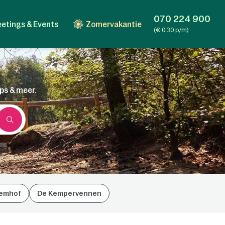
070 224 900
etings & Events
Zomervakantie
(€ 0,30 p/m)
ips & meer.
emhof
De Kempervennen