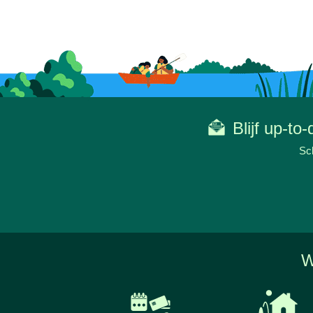
Blijf up-to
Sch
W