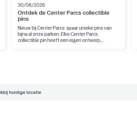
30/06/2026
Ontdek de Center Parcs collectible
pins
Nieuw bij Center Parcs: spaar unieke pins van
bijna al onze parken. Elke Center Parcs
collectible pin heeft een eigen ontwerp,
geïnspireerd op de natuur, sfeer en herkenbare
details van het park waar je verblijft.
kbij huidige locatie