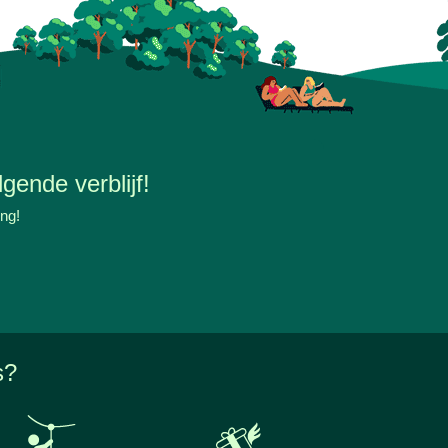
gende verblijf!
ing!
s?