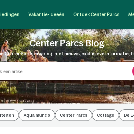
iedingen
Vakantie-ideeën
Ontdek Center Parcs
Me
Center Parcs Blog
e Center Parcs ervaring: met nieuws, exclusieve informatie, t
iteiten
Aqua mundo
Center Parcs
Cottage
De E