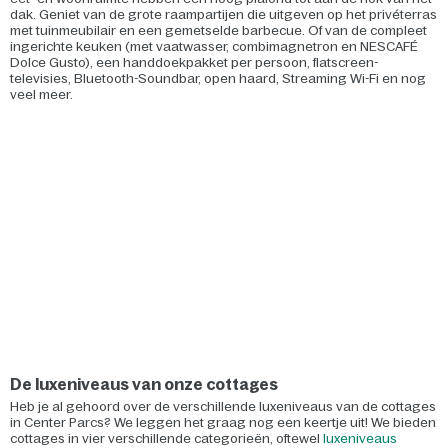
dak. Geniet van de grote raampartijen die uitgeven op het privéterras
met tuinmeubilair en een gemetselde barbecue. Of van de compleet
ingerichte keuken (met vaatwasser, combimagnetron en NESCAFÉ
Dolce Gusto), een handdoekpakket per persoon, flatscreen-
televisies, Bluetooth-Soundbar, open haard, Streaming Wi-Fi en nog
veel meer.
De luxeniveaus van onze cottages
Heb je al gehoord over de verschillende luxeniveaus van de cottages
in Center Parcs? We leggen het graag nog een keertje uit! We bieden
cottages in vier verschillende categorieën, oftewel
luxeniveaus