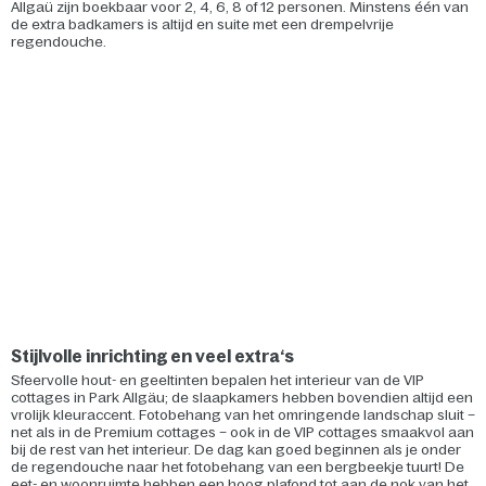
Allgaü zijn boekbaar voor 2, 4, 6, 8 of 12 personen. Minstens één van
de extra badkamers is altijd en suite met een drempelvrije
regendouche.
Stijlvolle inrichting en veel extra‘s
Sfeervolle hout- en geeltinten bepalen het interieur van de VIP
cottages in Park Allgäu; de slaapkamers hebben bovendien altijd een
vrolijk kleuraccent. Fotobehang van het omringende landschap sluit –
net als in de Premium cottages – ook in de VIP cottages smaakvol aan
bij de rest van het interieur. De dag kan goed beginnen als je onder
de regendouche naar het fotobehang van een bergbeekje tuurt! De
eet- en woonruimte hebben een hoog plafond tot aan de nok van het