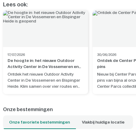
Lees ook:
17/07/2026
30/06/2026
De hoogte in: het nieuwe Outdoor
Ontdek de Center Pa
Activity Center in De Vossemeren en
pins
Bispinger Heide is geopend
Ontdek het nieuwe Outdoor Activity
Nieuw bij Center Par
Center in De Vossemeren en Bispinger
pins van bijna al onz
Heide. Klim samen over vier routes en
Center Parcs collecti
beleef een actief avontuur in de natuur.
eigen ontwerp, geïn
natuur, sfeer en her
het park waar je verbli
Onze bestemmingen
Onze favoriete bestemmingen
Vlakbij huidige locatie