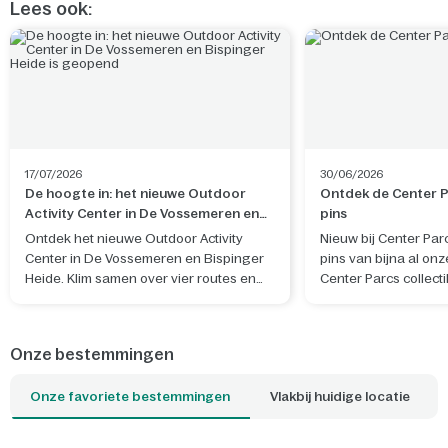
Lees ook:
17/07/2026
30/06/2026
De hoogte in: het nieuwe Outdoor
Ontdek de Center Pa
Activity Center in De Vossemeren en
pins
Bispinger Heide is geopend
Ontdek het nieuwe Outdoor Activity
Nieuw bij Center Par
Center in De Vossemeren en Bispinger
pins van bijna al onz
Heide. Klim samen over vier routes en
Center Parcs collecti
beleef een actief avontuur in de natuur.
eigen ontwerp, geïn
natuur, sfeer en her
het park waar je verbli
Onze bestemmingen
Onze favoriete bestemmingen
Vlakbij huidige locatie