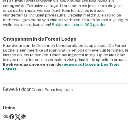
In Les Trois Forêts lanceren we ook ons nieuwe luxe-niveau in
cottages: de Exclusive cottage. Hier bieden we je alle luxe die je in
onze parken maar wensen kunt. Kom tot rust op je fraaie
vlonderterras, inclusief privésauna. Gezellig met z’n allen rond de
barbecue, genietend van elkaars verhalen. Of kom tot rust in je eigen
wellness ruimte, luxe alom!
Bekijk hem hier in 360 graden.
Ontspannen in de Forest Lodge
Haardvuur aan, koffie binnen handbereik, boek op schoot. De Forest
Lodge is een heerlijke uitspanning in het bos om even uit te rusten, te
kletsen en iets te drinken. Helemaal ingericht in stijl. Op de kids hoef
je even niet te letten; die vermaken zich prima in de speeltuin ernaast.
Boek vandaag nog een van de
nieuwe cottages in Les Trois
Forêts!
Bewerkt door
Center Parcs Inspiratie
Delen