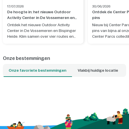
17/07/2026
30/06/2026
De hoogte in: het nieuwe Outdoor
Ontdek de Center Pa
Activity Center in De Vossemeren en
pins
Bispinger Heide is geopend
Ontdek het nieuwe Outdoor Activity
Nieuw bij Center Par
Center in De Vossemeren en Bispinger
pins van bijna al onz
Heide. Klim samen over vier routes en
Center Parcs collecti
beleef een actief avontuur in de natuur.
eigen ontwerp, geïn
natuur, sfeer en her
het park waar je verbli
Onze bestemmingen
Onze favoriete bestemmingen
Vlakbij huidige locatie