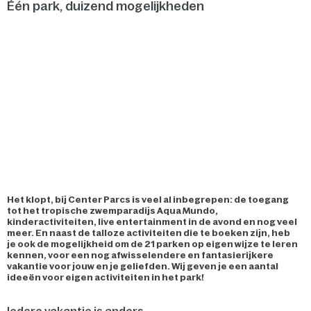
Één park, duizend mogelijkheden
Het klopt, bij Center Parcs is veel al inbegrepen: de toegang
tot het tropische zwemparadijs Aqua Mundo,
kinderactiviteiten, live entertainment in de avond en nog veel
meer. En naast de talloze activiteiten die te boeken zijn, heb
je ook de mogelijkheid om de 21 parken op eigen wijze te leren
kennen, voor een nog afwisselendere en fantasierijkere
vakantie voor jouw en je geliefden. Wij geven je een aantal
ideeën voor eigen activiteiten in het park!