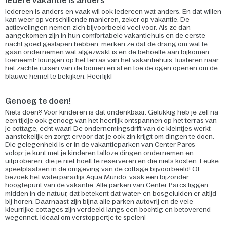
Iedere vakantie is anders
Iedereen is anders en vaak wil ook iedereen wat anders. En dat willen
kan weer op verschillende manieren, zeker op vakantie. De
actievelingen nemen zich bijvoorbeeld veel voor. Als ze dan
aangekomen zijn in hun comfortabele vakantiehuis en de eerste
nacht goed geslapen hebben, merken ze dat de drang om wat te
gaan ondernemen wat afgezwakt is en de behoefte aan bijkomen
toeneemt: loungen op het terras van het vakantiehuis, luisteren naar
het zachte ruisen van de bomen en af en toe de ogen openen om de
blauwe hemel te bekijken. Heerlijk!
Genoeg te doen!
Niets doen? Voor kinderen is dat ondenkbaar. Gelukkig heb je zelf na
een tijdje ook genoeg van het heerlijk ontspannen op het terras van
je cottage, echt waar! De ondernemingsdrift van de kleintjes werkt
aanstekelijk en zorgt ervoor dat je ook zin krijgt om dingen te doen.
Die gelegenheid is er in de vakantieparken van Center Parcs
volop: je kunt met je kinderen talloze dingen ondernemen en
uitproberen, die je niet hoeft te reserveren en die niets kosten. Leuke
speelplaatsen in de omgeving van de cottage bijvoorbeeld! Of
bezoek het waterparadijs Aqua Mundo, vaak een bijzonder
hoogtepunt van de vakantie. Alle parken van Center Parcs liggen
midden in de natuur, dat betekent dat water- en bosgeluiden er altijd
bij horen. Daarnaast zijn bijna alle parken autovrij en de vele
kleurrijke cottages zijn verdeeld langs een bochtig en betoverend
wegennet. Ideaal om verstoppertje te spelen!