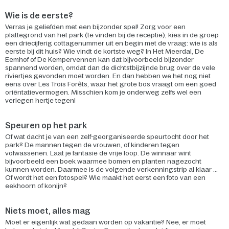
Wie is de eerste?
Verras je geliefden met een bijzonder spel! Zorg voor een
plattegrond van het park (te vinden bij de receptie), kies in de groep
een driecijferig cottagenummer uit en begin met de vraag: wie is als
eerste bij dit huis? Wie vindt de kortste weg? In Het Meerdal, De
Eemhof of De Kempervennen kan dat bijvoorbeeld bijzonder
spannend worden, omdat dan de dichtstbijzijnde brug over de vele
riviertjes gevonden moet worden. En dan hebben we het nog niet
eens over Les Trois Forêts, waar het grote bos vraagt om een goed
oriëntatievermogen. Misschien kom je onderweg zelfs wel een
verlegen hertje tegen!
Speuren op het park
Of wat dacht je van een zelf-georganiseerde speurtocht door het
park? De mannen tegen de vrouwen, of kinderen tegen
volwassenen. Laat je fantasie de vrije loop. De winnaar wint
bijvoorbeeld een boek waarmee bomen en planten nagezocht
kunnen worden. Daarmee is de volgende verkenningstrip al klaar ...
Of wordt het een fotospel? Wie maakt het eerst een foto van een
eekhoorn of konijn?
Niets moet, alles mag
Moet er eigenlijk wat gedaan worden op vakantie? Nee, er moet