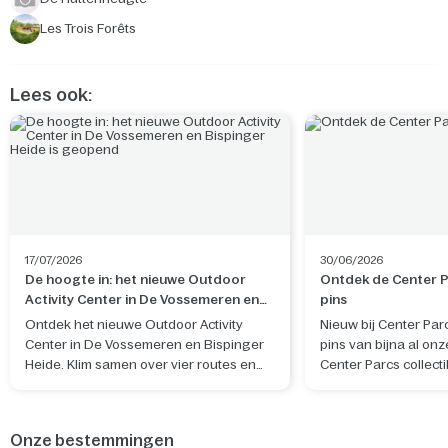
Les Trois Forêts
Lees ook:
17/07/2026
30/06/2026
De hoogte in: het nieuwe Outdoor
Ontdek de Center Pa
Activity Center in De Vossemeren en
pins
Bispinger Heide is geopend
Ontdek het nieuwe Outdoor Activity
Nieuw bij Center Par
Center in De Vossemeren en Bispinger
pins van bijna al onz
Heide. Klim samen over vier routes en
Center Parcs collecti
beleef een actief avontuur in de natuur.
eigen ontwerp, geïn
natuur, sfeer en her
het park waar je verbli
Onze bestemmingen