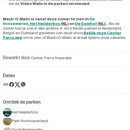
we de
Video Walls in de parken vernieuwd
.
Wash-O-Matic is vanaf deze zomer te zien in
De
Vossemeren
,
Het Heijderbos
(NL)
en
De Eemhof
(NL)
, .
Na de
zomer kun je ook in alle andere 4- en 5-Birdie parken in Nederland,
België en Duitsland genieten van deze show.
Bekijk onze Center
Parcs app
om te zien of Wash-O-Matic al draait tijdens jouw vakantie.
Bewerkt door
Center Parcs Inspiratie
Delen
Ontdek de parken
Het Heijderbos
Park Hochsauerland
De Huttenheugte