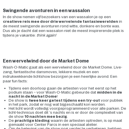
Swingende avonturen in een wassalon
In de show nemen vijf bezoekers van een wassalon je op een
creatieve reis mee door drie wervelende fantasiewerelden
in
de meest swingende avonturen rond witte, donkere en bonte was.
Dus als je dacht dat een wassalon niet de meest inspirerende plek is
tijdens je vakantie:
think again!
Een wervelwind door de Market Dome
Wash-O-Matic gaat als een wervelwind door de Market Dome. Live-
zang, fantastische dansmoves, lekkere muziek en een
indrukwekkende lichtshow bezorgen je een heerlijke avond. Een
paar fun facts:
Tijdens een doorloop gaan de artiesten voor het eerst op het
podium staan – voor Wash-O-Matic gebeurde dat
midden in de
nacht in de Market Dome
!
De show is
twee keer getest tijdens een try-out
voor publiek
in het park, zodat er nog wat bijgeschaafd kon worden.
Het licht wordt volledig voorgeprogrammeerd voor alle parken. De
licht-technicus doet dit ’s nachts en is er door de complexiteit van
de show
10 nachten mee bezig
.
De
prachtige kleding
waarin de artiesten optreden, is op maat
gemaakt voor Center Parcs in een speciaal atelier.
Om de beleving van de show nog verder te verbeteren, hebben